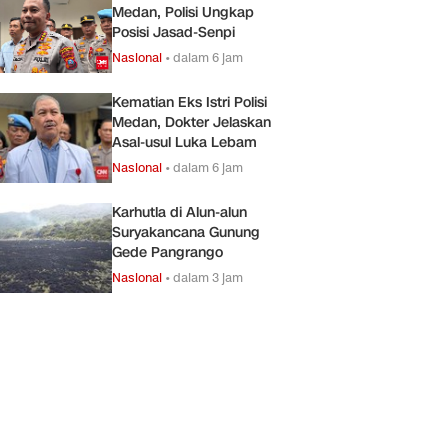
Medan, Polisi Ungkap
Posisi Jasad-Senpi
Nasional
•
dalam 6 jam
Kematian Eks Istri Polisi
Medan, Dokter Jelaskan
Asal-usul Luka Lebam
Nasional
•
dalam 6 jam
Karhutla di Alun-alun
Suryakancana Gunung
Gede Pangrango
Nasional
•
dalam 3 jam