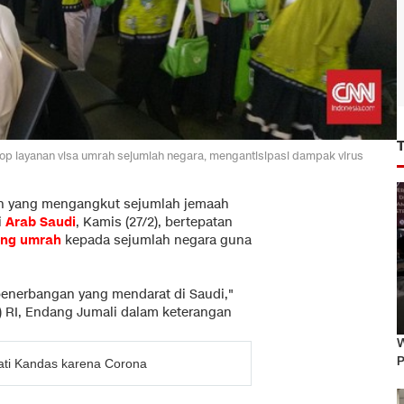
top layanan visa umrah sejumlah negara, mengantisipasi dampak virus
an yang mengangkut sejumlah jemaah
i
Arab Saudi
,
Kamis (27/2), bertepatan
ang umrah
kepada sejumlah negara guna
penerbangan yang mendarat di Saudi,"
n) RI, Endang Jumali dalam keterangan
W
P
ati Kandas karena Corona