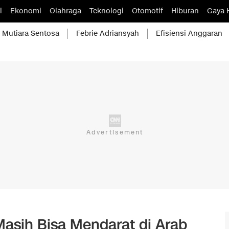
l
Ekonomi
Olahraga
Teknologi
Otomotif
Hiburan
Gaya 
Mutiara Sentosa
Febrie Adriansyah
Efisiensi Anggaran
asih Bisa Mendarat di Arab