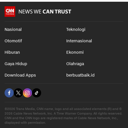
Nasional
Teknologi
Otomotif
Internasional
Hiburan
Ekonomi
Gaya Hidup
Olahraga
Download Apps
berbuatbaik.id
©2026 Trans Media, CNN name, logo and all associated elements (R) and ©
2026 Cable News Network, Inc. A Time Warner Company. All rights reserved.
CNN and the CNN logo are registered marks of Cable News Network, Inc.,
displayed with permission.