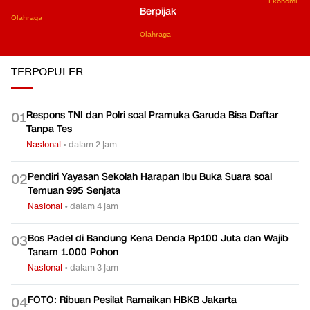
Ekonomi
Berpijak
Olahraga
Olahraga
TERPOPULER
Respons TNI dan Polri soal Pramuka Garuda Bisa Daftar
0
1
Tanpa Tes
Nasional
•
dalam 2 jam
Pendiri Yayasan Sekolah Harapan Ibu Buka Suara soal
0
2
Temuan 995 Senjata
Nasional
•
dalam 4 jam
Bos Padel di Bandung Kena Denda Rp100 Juta dan Wajib
0
3
Tanam 1.000 Pohon
Nasional
•
dalam 3 jam
FOTO: Ribuan Pesilat Ramaikan HBKB Jakarta
0
4