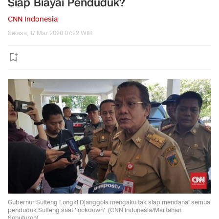
Siap Biayai Penduduk?
CNN Indonesia
Selasa, 17 Mar 2020 07:22 WIB
Gubernur Sulteng Longki Djanggola mengaku tak siap mendanai semua
penduduk Sulteng saat 'lockdown'. (CNN Indonesia/Martahan
Sohuturon)