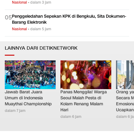
Nasional
•
dalam 3 jam
Penggeledahan Sepekan KPK di Bengkulu, Sita Dokumen-
0
5
Barang Elektronik
Nasional
•
dalam 5 jam
LAINNYA DARI DETIKNETWORK
Jawab Barat Juara
Panas Menggila! Warga
Orang y
Umum di Indonesia
Seoul Malah Pesta di
Secara M
Muaythai Championship
Kolam Renang Malam
Emosiona
Hari
Ucapkan 
dalam 7 jam
dalam 6 jam
dalam 6 j