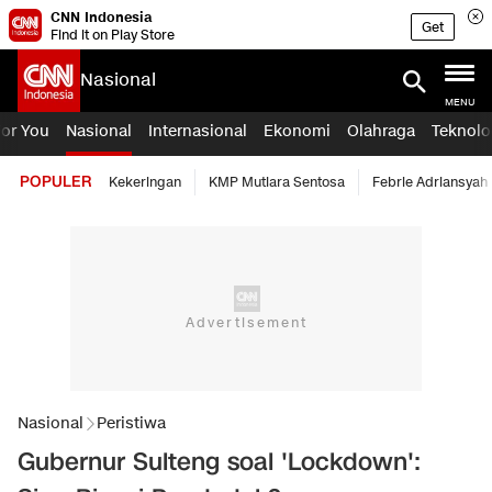
CNN Indonesia
Get
Find it on Play Store
Nasional
MENU
For You
Nasional
Internasional
Ekonomi
Olahraga
Teknolo
POPULER
Kekeringan
KMP Mutiara Sentosa
Febrie Adriansyah
Nasional
Peristiwa
Gubernur Sulteng soal 'Lockdown':