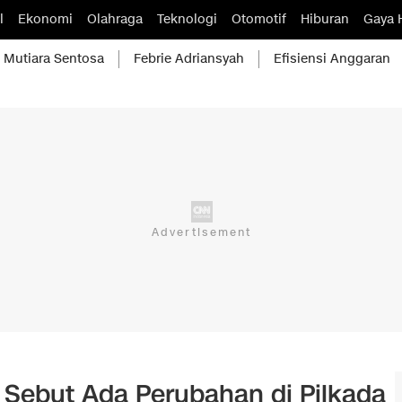
l
Ekonomi
Olahraga
Teknologi
Otomotif
Hiburan
Gaya 
Mutiara Sentosa
Febrie Adriansyah
Efisiensi Anggaran
Sebut Ada Perubahan di Pilkada