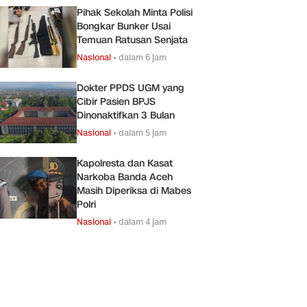
Pihak Sekolah Minta Polisi
Bongkar Bunker Usai
Temuan Ratusan Senjata
Nasional
•
dalam 6 jam
Dokter PPDS UGM yang
Cibir Pasien BPJS
Dinonaktifkan 3 Bulan
Nasional
•
dalam 5 jam
Kapolresta dan Kasat
Narkoba Banda Aceh
Masih Diperiksa di Mabes
Polri
Nasional
•
dalam 4 jam