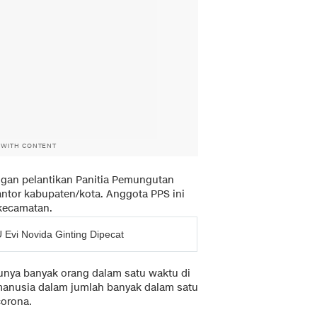
 WITH CONTENT
engan pelantikan Panitia Pemungutan
antor kabupaten/kota. Anggota PPS ini
 kecamatan.
 Evi Novida Ginting Dipecat
munya banyak orang dalam satu waktu di
anusia dalam jumlah banyak dalam satu
corona.