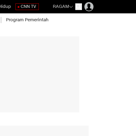
Hidup
CNN TV
RAGAM
Program Pemerintah