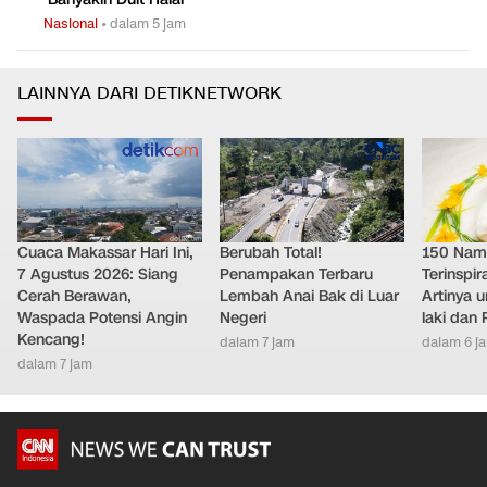
Nasional
•
dalam 5 jam
LAINNYA DARI DETIKNETWORK
Cuaca Makassar Hari Ini,
Berubah Total!
150 Nam
7 Agustus 2026: Siang
Penampakan Terbaru
Terinspir
Cerah Berawan,
Lembah Anai Bak di Luar
Artinya 
Waspada Potensi Angin
Negeri
laki dan
Kencang!
dalam 7 jam
dalam 6 j
dalam 7 jam