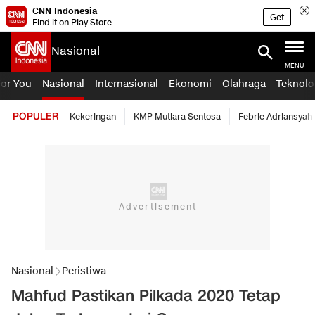
CNN Indonesia
Get
Find it on Play Store
Nasional
MENU
For You
Nasional
Internasional
Ekonomi
Olahraga
Teknolo
POPULER
Kekeringan
KMP Mutiara Sentosa
Febrie Adriansyah
Nasional
Peristiwa
Mahfud Pastikan Pilkada 2020 Tetap