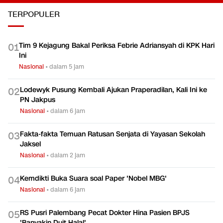
TERPOPULER
Tim 9 Kejagung Bakal Periksa Febrie Adriansyah di KPK Hari
0
1
Ini
Nasional
•
dalam 5 jam
Lodewyk Pusung Kembali Ajukan Praperadilan, Kali Ini ke
0
2
PN Jakpus
Nasional
•
dalam 6 jam
Fakta-fakta Temuan Ratusan Senjata di Yayasan Sekolah
0
3
Jaksel
Nasional
•
dalam 2 jam
Kemdikti Buka Suara soal Paper 'Nobel MBG'
0
4
Nasional
•
dalam 6 jam
RS Pusri Palembang Pecat Dokter Hina Pasien BPJS
0
5
'Banyakin Duit Halal'