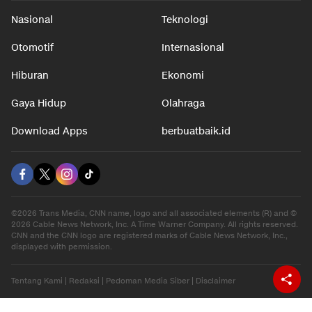
Nasional
Teknologi
Otomotif
Internasional
Hiburan
Ekonomi
Gaya Hidup
Olahraga
Download Apps
berbuatbaik.id
©2026 Trans Media, CNN name, logo and all associated elements (R) and ©
2026 Cable News Network, Inc. A Time Warner Company. All rights reserved.
CNN and the CNN logo are registered marks of Cable News Network, Inc.,
displayed with permission.
Tentang Kami
|
Redaksi
|
Pedoman Media Siber
|
Disclaimer