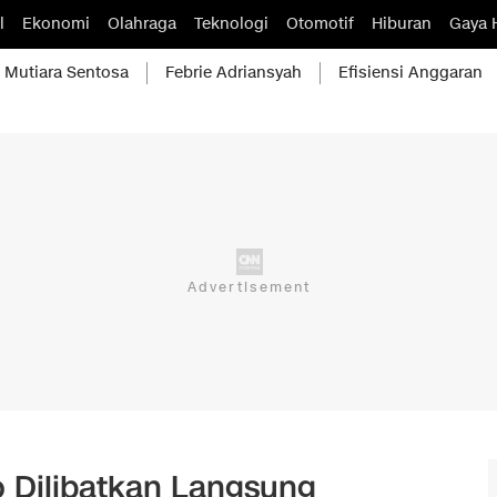
l
Ekonomi
Olahraga
Teknologi
Otomotif
Hiburan
Gaya 
Mutiara Sentosa
Febrie Adriansyah
Efisiensi Anggaran
 Dilibatkan Langsung