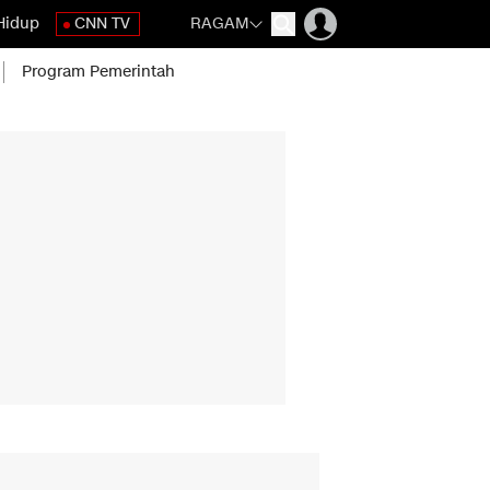
Hidup
CNN TV
RAGAM
Program Pemerintah