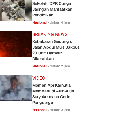
Sekolah, DPR Curiga
Jaringan Manfaatkan
Pendidikan
Nasional
•
dalam 4 jam
BREAKING NEWS
Kebakaran Gedung di
Jalan Abdul Muis Jakpus,
20 Unit Damkar
Dikerahkan
Nasional
•
dalam 2 jam
VIDEO
Momen Api Karhutla
Membara di Alun-Alun
Suryakencana Gede
Pangrango
Nasional
•
dalam 3 jam