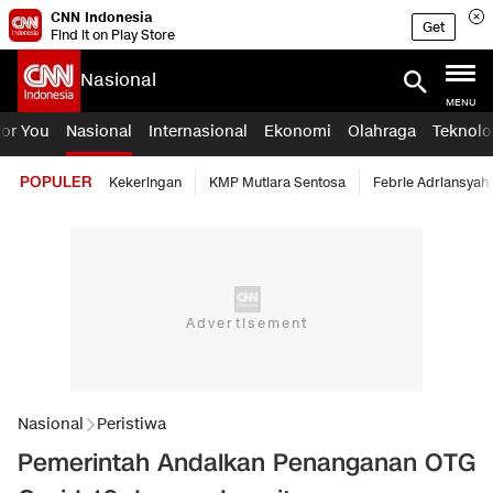
CNN Indonesia
Get
Find it on Play Store
Nasional
MENU
For You
Nasional
Internasional
Ekonomi
Olahraga
Teknolo
POPULER
Kekeringan
KMP Mutiara Sentosa
Febrie Adriansyah
Nasional
Peristiwa
Pemerintah Andalkan Penanganan OTG