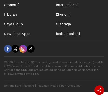
Otomotif
Internasional
Hiburan
Ekonomi
Gaya Hidup
Olahraga
Download Apps
berbuatbaik.id
©2026 Trans Media, CNN name, logo and all associated elements (R) and ©
2026 Cable News Network, Inc. A Time Warner Company. All rights reserved.
CNN and the CNN logo are registered marks of Cable News Network, Inc.,
displayed with permission.
Tentang Kami
|
Redaksi
|
Pedoman Media Siber
|
Disclaimer