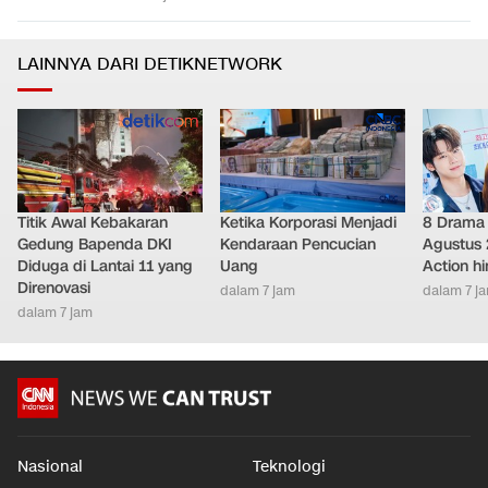
LAINNYA DARI DETIKNETWORK
Titik Awal Kebakaran
Ketika Korporasi Menjadi
8 Drama 
Gedung Bapenda DKI
Kendaraan Pencucian
Agustus 
Diduga di Lantai 11 yang
Uang
Action h
Direnovasi
dalam 7 jam
dalam 7 j
dalam 7 jam
Nasional
Teknologi