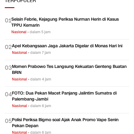
TERPOPULER
Selain Febrie, Kejagung Periksa Nurman Herin di Kasus
0
1
TPPU Kemarin
Nasional
•
dalam 5 jam
Apel Kebangsaan Jaga Jakarta Digelar di Monas Hari Ini
0
2
Nasional
•
dalam 7 jam
Momen Prabowo Tes Langsung Kekuatan Genteng Buatan
0
3
BRIN
Nasional
•
dalam 4 jam
FOTO: Dua Pekan Macet Panjang Jalintim Sumatra di
0
4
Palembang-Jambi
Nasional
•
dalam 6 jam
Polisi Periksa Bigmo soal Ajak Anak Promo Vape Senin
0
5
Pekan Depan
Nasional
•
dalam 6 jam