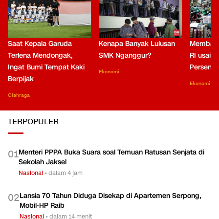
Saat Kepala Garuda
Kenapa Banyak Lulusan
Membaca
Terlena Mendongak,
SMK Nganggur?
RI usai M
Ingat Bumi Tempat Kaki
Persen di
Ekonomi
Berpijak
Ekonomi
Olahraga
TERPOPULER
Menteri PPPA Buka Suara soal Temuan Ratusan Senjata di
0
1
Sekolah Jaksel
Nasional
•
dalam 4 jam
Lansia 70 Tahun Diduga Disekap di Apartemen Serpong,
0
2
Mobil-HP Raib
Nasional
•
dalam 14 menit