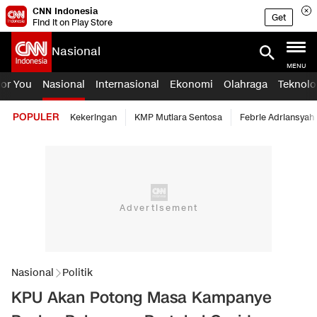
CNN Indonesia
Get
Find it on Play Store
Nasional
MENU
For You
Nasional
Internasional
Ekonomi
Olahraga
Teknolo
POPULER
Kekeringan
KMP Mutiara Sentosa
Febrie Adriansyah
Nasional
Politik
KPU Akan Potong Masa Kampanye