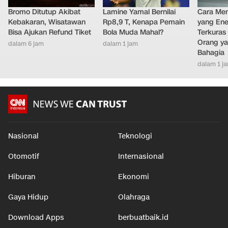
Bromo Ditutup Akibat
Lamine Yamal Bernilai
Cara Men
Kebakaran, Wisatawan
Rp8,9 T, Kenapa Pemain
yang Ene
Bisa Ajukan Refund Tiket
Bola Muda Mahal?
Terkuras
Orang ya
dalam 6 jam
dalam 1 jam
Bahagia
dalam 1 j
Nasional
Teknologi
Otomotif
Internasional
Hiburan
Ekonomi
Gaya Hidup
Olahraga
Download Apps
berbuatbaik.id