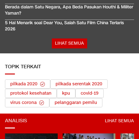
Berada dalam Satu Negara, Apa Beda Pasukan Houthi & Militer
Yaman?
5 Hal Menarik soal Dear You, Salah Satu Film China Terlaris
2026
LIHAT SEMUA
TOPIK TERKAIT
pilkada 2020
pilkada serentak 2020
protokol kesehatan
kpu
covid-19
virus corona
pelanggaran pemilu
ANALISIS
LIHAT SEMUA