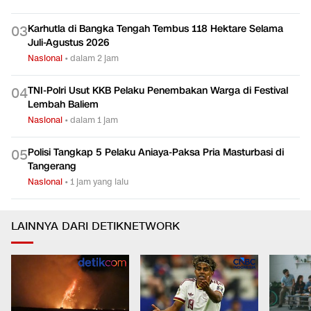
Karhutla di Bangka Tengah Tembus 118 Hektare Selama
0
3
Juli-Agustus 2026
Nasional
•
dalam 2 jam
TNI-Polri Usut KKB Pelaku Penembakan Warga di Festival
0
4
Lembah Baliem
Nasional
•
dalam 1 jam
Polisi Tangkap 5 Pelaku Aniaya-Paksa Pria Masturbasi di
0
5
Tangerang
Nasional
•
1 jam yang lalu
LAINNYA DARI DETIKNETWORK