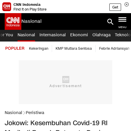
CNN Indonesia
Get
Find it on Play Store
Nasional
MENU
For You
Nasional
Internasional
Ekonomi
Olahraga
Teknolo
POPULER
Kekeringan
KMP Mutiara Sentosa
Febrie Adriansyah
Nasional
Peristiwa
Jokowi: Kesembuhan Covid-19 RI