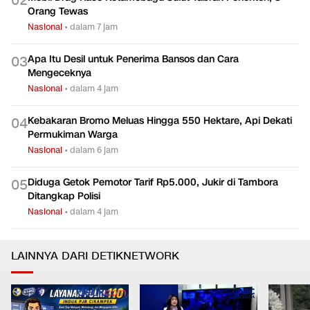
0
2
Orang Tewas
Nasional
•
dalam 7 jam
Apa Itu Desil untuk Penerima Bansos dan Cara
0
3
Mengeceknya
Nasional
•
dalam 4 jam
Kebakaran Bromo Meluas Hingga 550 Hektare, Api Dekati
0
4
Permukiman Warga
Nasional
•
dalam 6 jam
Diduga Getok Pemotor Tarif Rp5.000, Jukir di Tambora
0
5
Ditangkap Polisi
Nasional
•
dalam 4 jam
LAINNYA DARI DETIKNETWORK