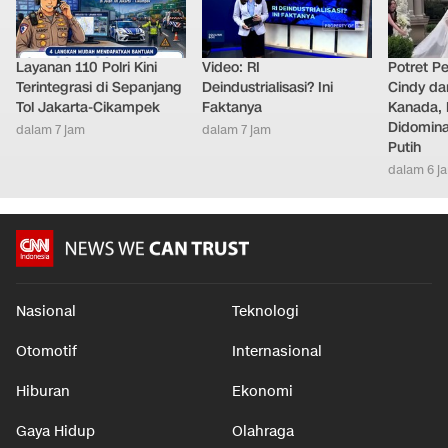
Layanan 110 Polri Kini
Video: RI
Potret Pe
Terintegrasi di Sepanjang
Deindustrialisasi? Ini
Cindy da
Tol Jakarta-Cikampek
Faktanya
Kanada, 
Didomina
dalam 7 jam
dalam 7 jam
Putih
dalam 6 j
Nasional
Teknologi
Otomotif
Internasional
Hiburan
Ekonomi
Gaya Hidup
Olahraga