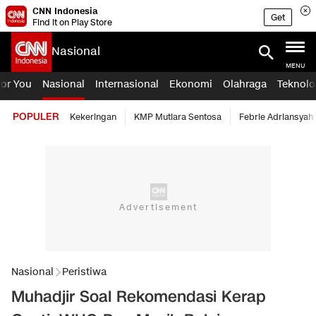
CNN Indonesia
Get
Find it on Play Store
Nasional
MENU
For You
Nasional
Internasional
Ekonomi
Olahraga
Teknolo
POPULER
Kekeringan
KMP Mutiara Sentosa
Febrie Adriansyah
Nasional
Peristiwa
Muhadjir Soal Rekomendasi Kerap