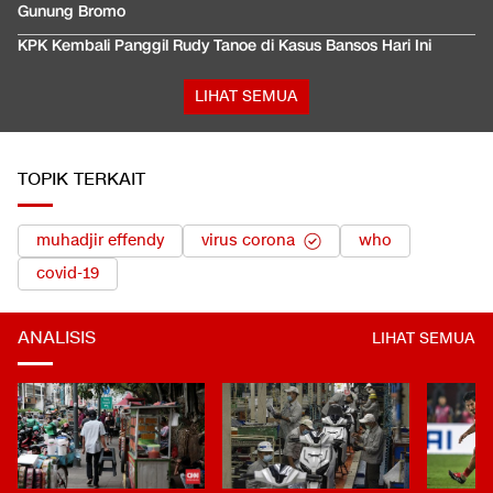
Gunung Bromo
KPK Kembali Panggil Rudy Tanoe di Kasus Bansos Hari Ini
LIHAT SEMUA
TOPIK TERKAIT
muhadjir effendy
virus corona
who
covid-19
ANALISIS
LIHAT SEMUA