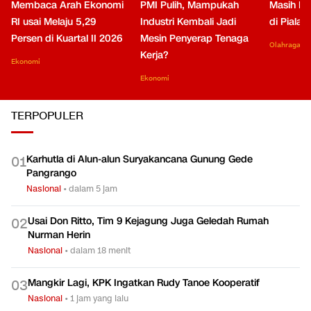
Membaca Arah Ekonomi
PMI Pulih, Mampukah
Masih Be
RI usai Melaju 5,29
Industri Kembali Jadi
di Piala
Persen di Kuartal II 2026
Mesin Penyerap Tenaga
Olahraga
Kerja?
Ekonomi
Ekonomi
TERPOPULER
Karhutla di Alun-alun Suryakancana Gunung Gede
0
1
Pangrango
Nasional
•
dalam 5 jam
Usai Don Ritto, Tim 9 Kejagung Juga Geledah Rumah
0
2
Nurman Herin
Nasional
•
dalam 18 menit
Mangkir Lagi, KPK Ingatkan Rudy Tanoe Kooperatif
0
3
Nasional
•
1 jam yang lalu