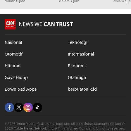
dalam 6 jam
dalam 1 jam
dalam 1 j
Nasional
Teknologi
Otomotif
Internasional
Hiburan
Ekonomi
Gaya Hidup
Olahraga
Download Apps
berbuatbaik.id
©2026 Trans Media, CNN name, logo and all associated elements (R) and ©
2026 Cable News Network, Inc. A Time Warner Company. All rights reserved.