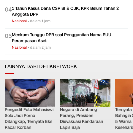
1 Tahun Kasus Dana CSR BI & OJK, KPK Belum Tahan 2
0
4
Anggota DPR
Nasional
•
dalam 1 jam
Menkum Tunggu DPR soal Penggantian Nama RUU
0
5
Perampasan Aset
Nasional
•
dalam 2 jam
LAINNYA DARI DETIKNETWORK
Pengedit Foto Mahasiswi
Negara di Ambang
Ternyata
Solo Jadi Porno
Perang, Presiden
Bahagia 
Ditangkap, Ternyata Eks
Dievakuasi Kendaraan
5 Warna 
Pacar Korban
Lapis Baja
Kesehari