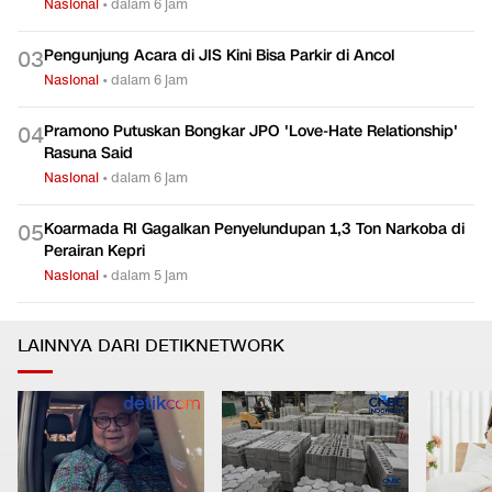
Nasional
•
dalam 6 jam
Pengunjung Acara di JIS Kini Bisa Parkir di Ancol
0
3
Nasional
•
dalam 6 jam
Pramono Putuskan Bongkar JPO 'Love-Hate Relationship'
0
4
Rasuna Said
Nasional
•
dalam 6 jam
Koarmada RI Gagalkan Penyelundupan 1,3 Ton Narkoba di
0
5
Perairan Kepri
Nasional
•
dalam 5 jam
LAINNYA DARI DETIKNETWORK