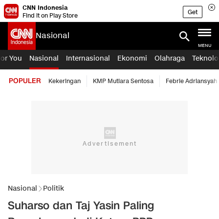
CNN Indonesia
Get
Find it on Play Store
Nasional
MENU
For You
Nasional
Internasional
Ekonomi
Olahraga
Teknolo
POPULER
Kekeringan
KMP Mutiara Sentosa
Febrie Adriansyah
Nasional
Politik
Suharso dan Taj Yasin Paling