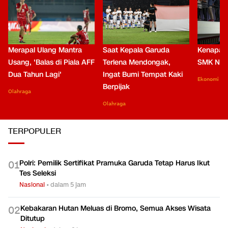
Merapal Ulang Mantra
Saat Kepala Garuda
Kenapa B
Usang, 'Balas di Piala AFF
Terlena Mendongak,
SMK Nga
Dua Tahun Lagi'
Ingat Bumi Tempat Kaki
Ekonomi
Berpijak
Olahraga
Olahraga
TERPOPULER
Polri: Pemilik Sertifikat Pramuka Garuda Tetap Harus Ikut
0
1
Tes Seleksi
Nasional
•
dalam 5 jam
Kebakaran Hutan Meluas di Bromo, Semua Akses Wisata
0
2
Ditutup