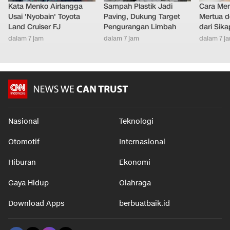
Kata Menko Airlangga
Sampah Plastik Jadi
Cara Men
Usai 'Nyobain' Toyota
Paving, Dukung Target
Mertua d
Land Cruiser FJ
Pengurangan Limbah
dari Sik
dalam 7 jam
dalam 7 jam
dalam 7 j
Nasional
Teknologi
Otomotif
Internasional
Hiburan
Ekonomi
Gaya Hidup
Olahraga
Download Apps
berbuatbaik.id