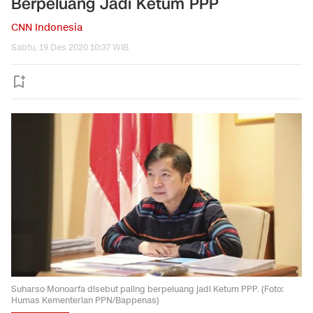
Berpeluang Jadi Ketum PPP
CNN Indonesia
Sabtu, 19 Des 2020 10:37 WIB
Suharso Monoarfa disebut paling berpeluang jadi Ketum PPP. (Foto:
Humas Kementerian PPN/Bappenas)