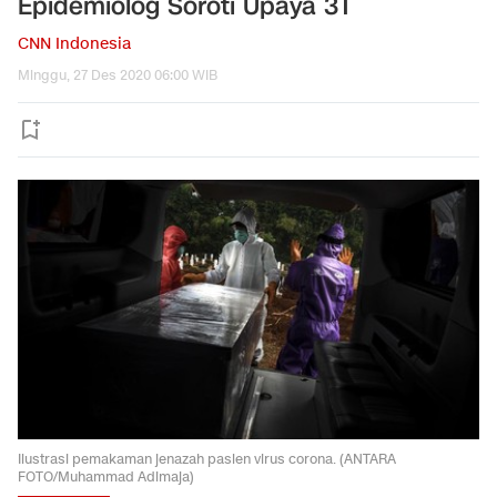
Epidemiolog Soroti Upaya 3T
CNN Indonesia
Minggu, 27 Des 2020 06:00 WIB
Ilustrasi pemakaman jenazah pasien virus corona. (ANTARA
FOTO/Muhammad Adimaja)