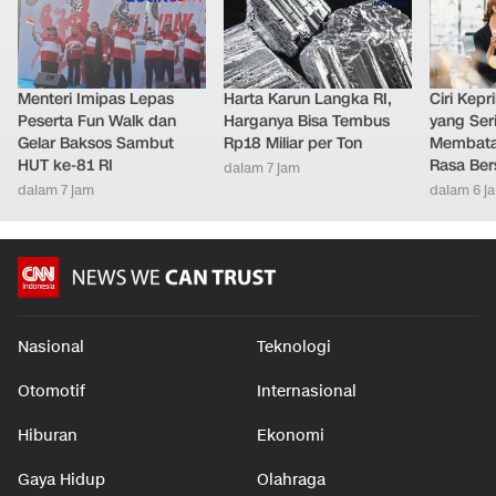
Menteri Imipas Lepas
Harta Karun Langka RI,
Ciri Kep
Peserta Fun Walk dan
Harganya Bisa Tembus
yang Ser
Gelar Baksos Sambut
Rp18 Miliar per Ton
Membatal
HUT ke-81 RI
Rasa Ber
dalam 7 jam
dalam 7 jam
dalam 6 j
Nasional
Teknologi
Otomotif
Internasional
Hiburan
Ekonomi
Gaya Hidup
Olahraga