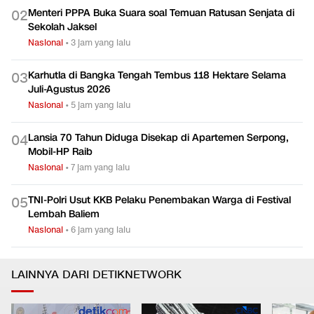
Menteri PPPA Buka Suara soal Temuan Ratusan Senjata di
0
2
Sekolah Jaksel
Nasional
•
3 jam yang lalu
Karhutla di Bangka Tengah Tembus 118 Hektare Selama
0
3
Juli-Agustus 2026
Nasional
•
5 jam yang lalu
Lansia 70 Tahun Diduga Disekap di Apartemen Serpong,
0
4
Mobil-HP Raib
Nasional
•
7 jam yang lalu
TNI-Polri Usut KKB Pelaku Penembakan Warga di Festival
0
5
Lembah Baliem
Nasional
•
6 jam yang lalu
LAINNYA DARI DETIKNETWORK