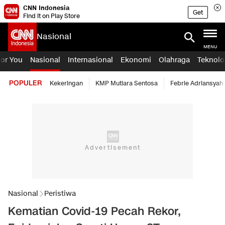
CNN Indonesia
Get
Find it on Play Store
Nasional
MENU
For You
Nasional
Internasional
Ekonomi
Olahraga
Teknolo
POPULER
Kekeringan
KMP Mutiara Sentosa
Febrie Adriansyah
Nasional
Peristiwa
Kematian Covid-19 Pecah Rekor,