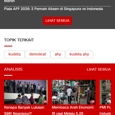
Martin
Piala AFF 2026: 2 Pemain Absen di Singapura vs Indonesia
LIHAT SEMUA
TOPIK TERKAIT
kudeta
demokrat
ahy
kudeta ahy
ANALISIS
LIHAT SEMUA
Kenapa Banyak Lulusan
Membaca Arah Ekonomi
PMI Puli
SMK Nganggur?
RI usai Melaju 5,29
Industri 