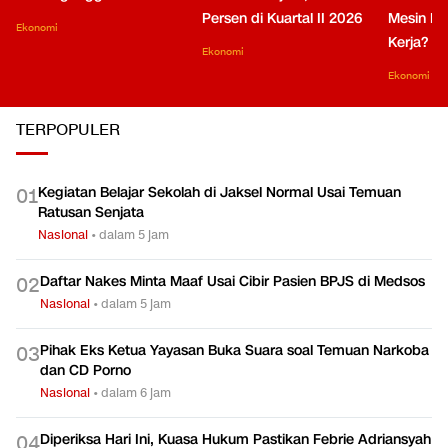
Persen di Kuartal II 2026
Mesin Pe
Ekonomi
Kerja?
Ekonomi
Ekonomi
TERPOPULER
Kegiatan Belajar Sekolah di Jaksel Normal Usai Temuan
0
1
Ratusan Senjata
Nasional
•
dalam 5 jam
Daftar Nakes Minta Maaf Usai Cibir Pasien BPJS di Medsos
0
2
Nasional
•
dalam 5 jam
Pihak Eks Ketua Yayasan Buka Suara soal Temuan Narkoba
0
3
dan CD Porno
Nasional
•
dalam 6 jam
Diperiksa Hari Ini, Kuasa Hukum Pastikan Febrie Adriansyah
0
4