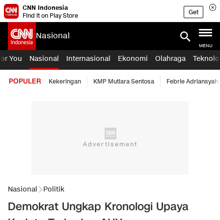
CNN Indonesia
Get
Find it on Play Store
Nasional
MENU
For You
Nasional
Internasional
Ekonomi
Olahraga
Teknolo
POPULER
Kekeringan
KMP Mutiara Sentosa
Febrie Adriansyah
Nasional
Politik
Demokrat Ungkap Kronologi Upaya