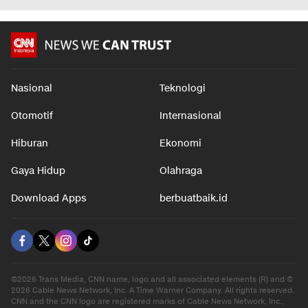
Nasional
Teknologi
Otomotif
Internasional
Hiburan
Ekonomi
Gaya Hidup
Olahraga
Download Apps
berbuatbaik.id
©2026 Trans Media, CNN name, logo and all associated elements (R) and ©
2026 Cable News Network, Inc. A Time Warner Company. All rights reserved.
CNN and the CNN logo are registered marks of Cable News Network, Inc.,