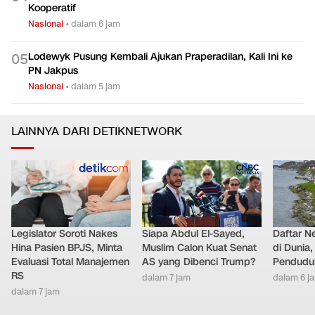
Kooperatif
Nasional
•
dalam 6 jam
Lodewyk Pusung Kembali Ajukan Praperadilan, Kali Ini ke
0
5
PN Jakpus
Nasional
•
dalam 5 jam
LAINNYA DARI DETIKNETWORK
Legislator Soroti Nakes
Siapa Abdul El-Sayed,
Daftar N
Hina Pasien BPJS, Minta
Muslim Calon Kuat Senat
di Dunia
Evaluasi Total Manajemen
AS yang Dibenci Trump?
Pendudu
RS
dalam 7 jam
dalam 6 j
dalam 7 jam