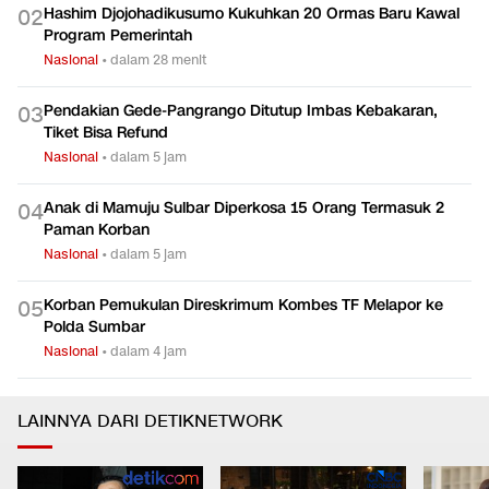
Hashim Djojohadikusumo Kukuhkan 20 Ormas Baru Kawal
0
2
Program Pemerintah
Nasional
•
dalam 28 menit
Pendakian Gede-Pangrango Ditutup Imbas Kebakaran,
0
3
Tiket Bisa Refund
Nasional
•
dalam 5 jam
Anak di Mamuju Sulbar Diperkosa 15 Orang Termasuk 2
0
4
Paman Korban
Nasional
•
dalam 5 jam
Korban Pemukulan Direskrimum Kombes TF Melapor ke
0
5
Polda Sumbar
Nasional
•
dalam 4 jam
LAINNYA DARI DETIKNETWORK