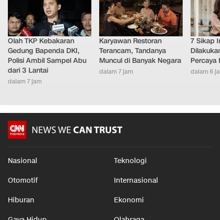
Olah TKP Kebakaran
Karyawan Restoran
7 Sikap I
Gedung Bapenda DKI,
Terancam, Tandanya
Dilakuka
Polisi Ambil Sampel Abu
Muncul di Banyak Negara
Percaya D
dari 3 Lantai
dalam 7 jam
dalam 6 j
dalam 7 jam
Nasional
Teknologi
Otomotif
Internasional
Hiburan
Ekonomi
Gaya Hidup
Olahraga