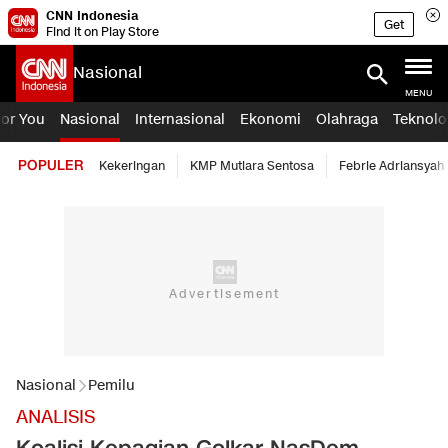
CNN Indonesia
Get
Find it on Play Store
Nasional
MENU
For You
Nasional
Internasional
Ekonomi
Olahraga
Teknolo
POPULER
Kekeringan
KMP Mutiara Sentosa
Febrie Adriansyah
Nasional
Pemilu
ANALISIS