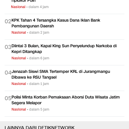
Tipidkor Polri
Nasional
•
dalam 4 jam
KPK Tahan 4 Tersangka Kasus Dana Iklan Bank
0
2
Pembangunan Daerah
Nasional
•
dalam 2 jam
Diintai 3 Bulan, Kapal King Sun Penyelundup Narkoba di
0
3
Kepri Ditangkap
Nasional
•
dalam 6 jam
Jenazah Siswi SMA Tertemper KRL di Jurangmangu
0
4
Dibawa ke RSU Tangsel
Nasional
•
dalam 1 jam
Polisi Minta Korban Pemaksaan Aborsi Duta Wisata Jatim
0
5
Segera Melapor
Nasional
•
dalam 5 jam
LAINNYA DARI DETIKNETWORK