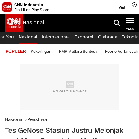
CNN Indonesia
Get
Find it on Play Store
Nasional
MENU
For You
Nasional
Internasional
Ekonomi
Olahraga
Teknolo
POPULER
Kekeringan
KMP Mutiara Sentosa
Febrie Adriansyah
Nasional
Peristiwa
Tes GeNose Stasiun Justru Melonjak