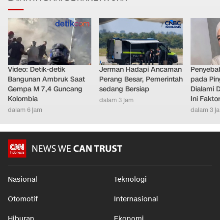
Video: Detik-detik
Jerman Hadapi Ancaman
Penyebab
Bangunan Ambruk Saat
Perang Besar, Pemerintah
pada Pin
Gempa M 7,4 Guncang
sedang Bersiap
Dialami D
Kolombia
Ini Fakt
dalam 3 jam
dalam 6 jam
dalam 3 j
Nasional
Teknologi
Otomotif
Internasional
Hiburan
Ekonomi