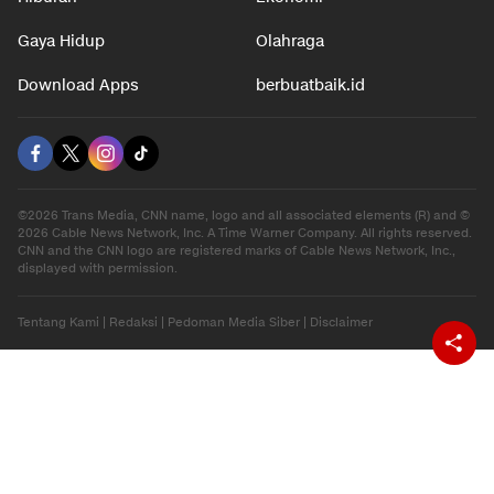
Gaya Hidup
Olahraga
Download Apps
berbuatbaik.id
©2026 Trans Media, CNN name, logo and all associated elements (R) and ©
2026 Cable News Network, Inc. A Time Warner Company. All rights reserved.
CNN and the CNN logo are registered marks of Cable News Network, Inc.,
displayed with permission.
Tentang Kami
|
Redaksi
|
Pedoman Media Siber
|
Disclaimer