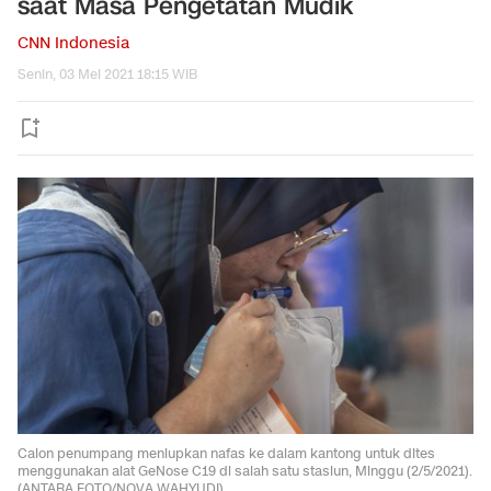
saat Masa Pengetatan Mudik
CNN Indonesia
Senin, 03 Mei 2021 18:15 WIB
Calon penumpang meniupkan nafas ke dalam kantong untuk dites
menggunakan alat GeNose C19 di salah satu stasiun, Minggu (2/5/2021).
(ANTARA FOTO/NOVA WAHYUDI)