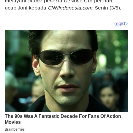
melayani 14.097 peserta GeNose C19 per hari,"
ucap Joni kepada
CNNIndonesia.com
, Senin (3/5).