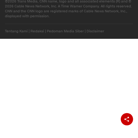
©2026 Trans Media, CNN name, logo and all associated elements (R) and ©
2026 Cable News Network, Inc. A Time Warner Company. All rights reserved.
CNN and the CNN logo are registered marks of Cable News Network, Inc.,
displayed with permission.
Tentang Kami
|
Redaksi
|
Pedoman Media Siber
|
Disclaimer