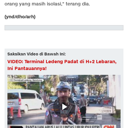
orang yang masih isolasi," terang dia.
(ynd/dho/arh)
Saksikan Video di Bawah Ini:
VIDEO: Terminal Ledeng Padat di H+2 Lebaran,
Ini Pantauannya!