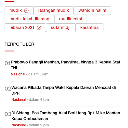
mudik
larangan mudik
wahidin halim
mudik lokal dilarang
mudik lokal
lebaran 2021
sutarmidji
karantina
TERPOPULER
Prabowo Panggil Menhan, Panglima, hingga 3 Kepala Staf
0
1
TNI
Nasional
•
dalam 5 jam
Wacana Pilkada Tanpa Wakil Kepala Daerah Mencuat di
0
2
DPR
Nasional
•
dalam 4 jam
Di Sidang, Bos Tambang Akui Beri Uang Rp1 M ke Mantan
0
3
Ketua Ombudsman
Nasional
•
dalam 5 jam