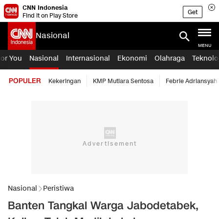
CNN Indonesia
Get
Find it on Play Store
Nasional
MENU
For You
Nasional
Internasional
Ekonomi
Olahraga
Teknolo
POPULER
Kekeringan
KMP Mutiara Sentosa
Febrie Adriansyah
Nasional
Peristiwa
Banten Tangkal Warga Jabodetabek,