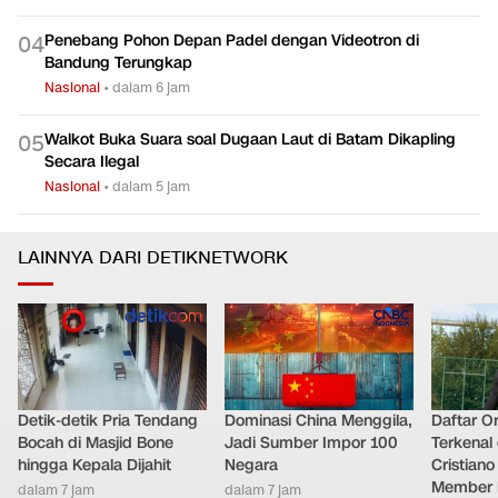
Penebang Pohon Depan Padel dengan Videotron di
0
4
Bandung Terungkap
Nasional
•
dalam 6 jam
Walkot Buka Suara soal Dugaan Laut di Batam Dikapling
0
5
Secara Ilegal
Nasional
•
dalam 5 jam
LAINNYA DARI DETIKNETWORK
Detik-detik Pria Tendang
Dominasi China Menggila,
Daftar O
Bocah di Masjid Bone
Jadi Sumber Impor 100
Terkenal 
hingga Kepala Dijahit
Negara
Cristian
Member 
dalam 7 jam
dalam 7 jam