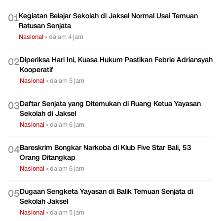
Kegiatan Belajar Sekolah di Jaksel Normal Usai Temuan
0
1
Ratusan Senjata
Nasional
•
dalam 4 jam
Diperiksa Hari Ini, Kuasa Hukum Pastikan Febrie Adriansyah
0
2
Kooperatif
Nasional
•
dalam 5 jam
Daftar Senjata yang Ditemukan di Ruang Ketua Yayasan
0
3
Sekolah di Jaksel
Nasional
•
dalam 6 jam
Bareskrim Bongkar Narkoba di Klub Five Star Bali, 53
0
4
Orang Ditangkap
Nasional
•
dalam 6 jam
Dugaan Sengketa Yayasan di Balik Temuan Senjata di
0
5
Sekolah Jaksel
Nasional
•
dalam 5 jam