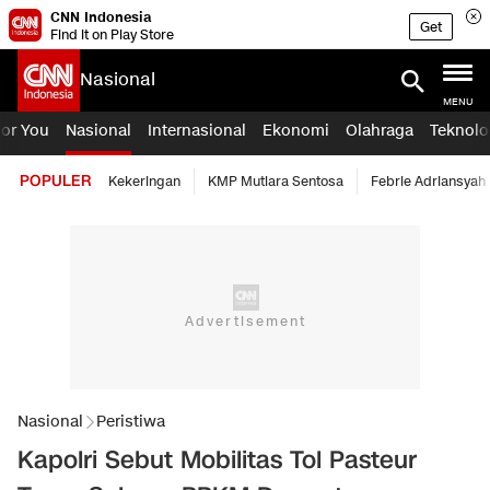
CNN Indonesia
Get
Find it on Play Store
Nasional
MENU
For You
Nasional
Internasional
Ekonomi
Olahraga
Teknolo
POPULER
Kekeringan
KMP Mutiara Sentosa
Febrie Adriansyah
Nasional
Peristiwa
Kapolri Sebut Mobilitas Tol Pasteur