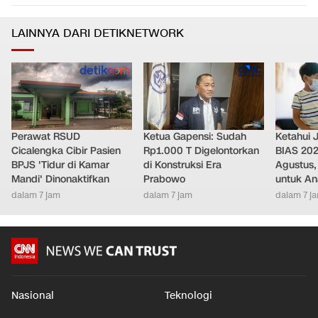
LAINNYA DARI DETIKNETWORK
Perawat RSUD
Ketua Gapensi: Sudah
Ketahui J
Cicalengka Cibir Pasien
Rp1.000 T Digelontorkan
BIAS 202
BPJS 'Tidur di Kamar
di Konstruksi Era
Agustus,
Mandi' Dinonaktifkan
Prabowo
untuk Ana
dalam 7 jam
dalam 7 jam
dalam 7 j
Nasional
Teknologi