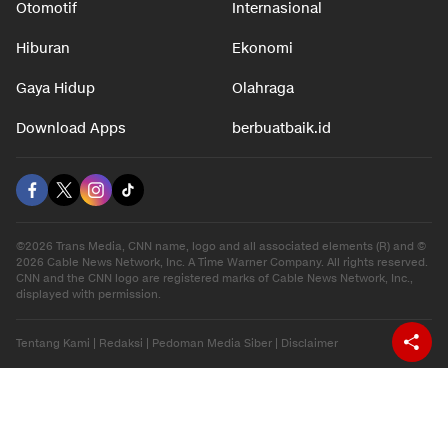
Otomotif
Internasional
Hiburan
Ekonomi
Gaya Hidup
Olahraga
Download Apps
berbuatbaik.id
©2026 Trans Media, CNN name, logo and all associated elements (R) and ©
2026 Cable News Network, Inc. A Time Warner Company. All rights reserved.
CNN and the CNN logo are registered marks of Cable News Network, Inc.,
displayed with permission.
Tentang Kami
|
Redaksi
|
Pedoman Media Siber
|
Disclaimer