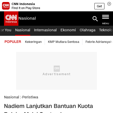
CNN Indonesia
Get
Find it on Play Store
Nasional
MENU
For You
Nasional
Internasional
Ekonomi
Olahraga
Teknolo
POPULER
Kekeringan
KMP Mutiara Sentosa
Febrie Adriansyah
Nasional
Peristiwa
Nadiem Lanjutkan Bantuan Kuota