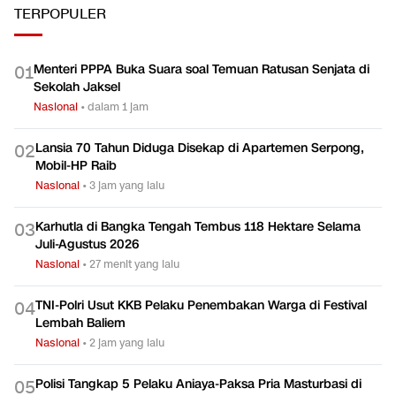
TERPOPULER
Menteri PPPA Buka Suara soal Temuan Ratusan Senjata di
0
1
Sekolah Jaksel
Nasional
•
dalam 1 jam
Lansia 70 Tahun Diduga Disekap di Apartemen Serpong,
0
2
Mobil-HP Raib
Nasional
•
3 jam yang lalu
Karhutla di Bangka Tengah Tembus 118 Hektare Selama
0
3
Juli-Agustus 2026
Nasional
•
27 menit yang lalu
TNI-Polri Usut KKB Pelaku Penembakan Warga di Festival
0
4
Lembah Baliem
Nasional
•
2 jam yang lalu
Polisi Tangkap 5 Pelaku Aniaya-Paksa Pria Masturbasi di
0
5