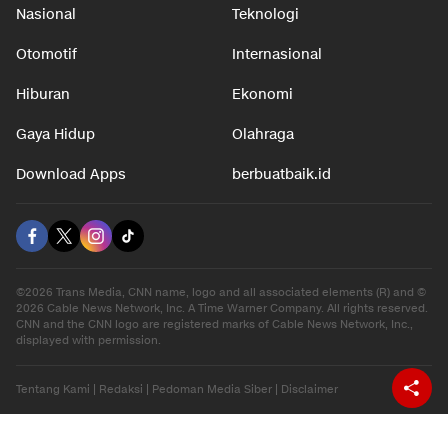
Nasional
Teknologi
Otomotif
Internasional
Hiburan
Ekonomi
Gaya Hidup
Olahraga
Download Apps
berbuatbaik.id
©2026 Trans Media, CNN name, logo and all associated elements (R) and ©
2026 Cable News Network, Inc. A Time Warner Company. All rights reserved.
CNN and the CNN logo are registered marks of Cable News Network, Inc.,
displayed with permission.
Tentang Kami
|
Redaksi
|
Pedoman Media Siber
|
Disclaimer