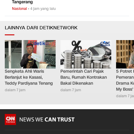
Tangerang
Nasional
•
4 jam yang lalu
LAINNYA DARI DETIKNETWORK
Sengketa Ahli Waris
Pemerintah Cari Pajak
5 Potret
Berlanjut ke Kasasi,
Baru, Rumah Kontrakan
Pemeran
Teddy Pardiyana Tenang
Bakal Dikenakan
Drama Ko
My Boss'
dalam 7 jam
dalam 7 jam
dalam 7 j