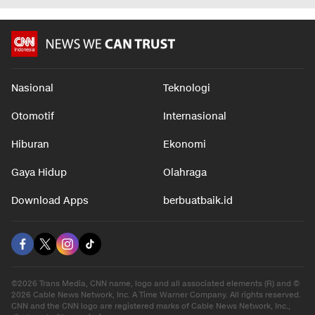
Nasional
Teknologi
Otomotif
Internasional
Hiburan
Ekonomi
Gaya Hidup
Olahraga
Download Apps
berbuatbaik.id
©2026 Trans Media, CNN name, logo and all associated elements (R) and ©
2026 Cable News Network, Inc. A Time Warner Company. All rights reserved.
CNN and the CNN logo are registered marks of Cable News Network, Inc.,