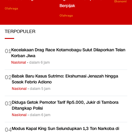
Ekonomi
Berpijak
Olahraga
Olahraga
TERPOPULER
Kecelakaan Drag Race Kotamobagu Sulut Dilaporkan Telan
0
1
Korban Jiwa
Nasional
•
dalam 6 jam
Babak Baru Kasus Sutrimo: Ekshumasi Jenazah hingga
0
2
Sosok Febrio Adiono
Nasional
•
dalam 5 jam
Diduga Getok Pemotor Tarif Rp5.000, Jukir di Tambora
0
3
Ditangkap Polisi
Nasional
•
dalam 6 jam
Modus Kapal King Sun Selundupkan 1,3 Ton Narkoba di
0
4