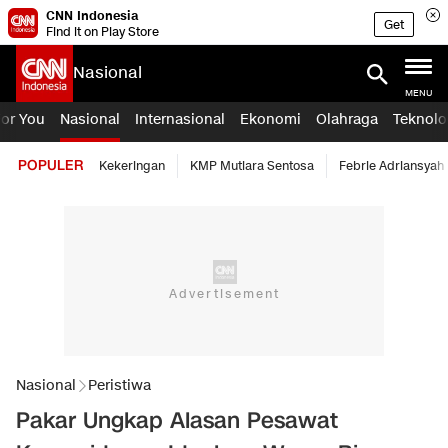
CNN Indonesia
Get
Find it on Play Store
Nasional
MENU
For You
Nasional
Internasional
Ekonomi
Olahraga
Teknolo
POPULER
Kekeringan
KMP Mutiara Sentosa
Febrie Adriansyah
Nasional
Peristiwa
Pakar Ungkap Alasan Pesawat