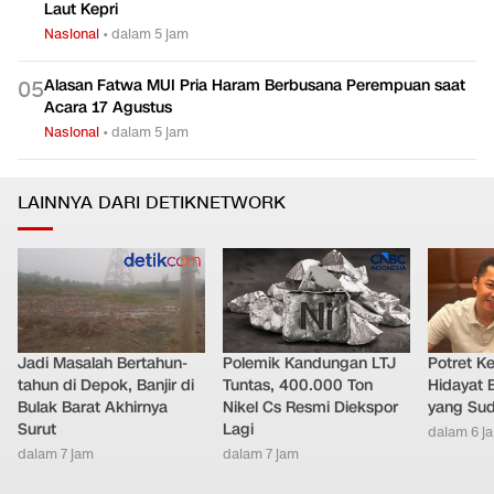
Laut Kepri
Nasional
•
dalam 5 jam
Alasan Fatwa MUI Pria Haram Berbusana Perempuan saat
0
5
Acara 17 Agustus
Nasional
•
dalam 5 jam
LAINNYA DARI DETIKNETWORK
Jadi Masalah Bertahun-
Polemik Kandungan LTJ
Potret K
tahun di Depok, Banjir di
Tuntas, 400.000 Ton
Hidayat 
Bulak Barat Akhirnya
Nikel Cs Resmi Diekspor
yang Sud
Surut
Lagi
dalam 6 j
dalam 7 jam
dalam 7 jam