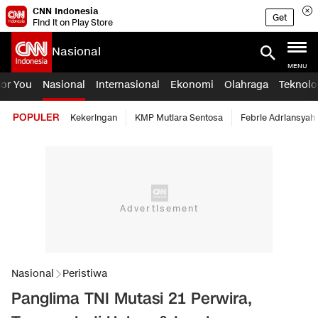
CNN Indonesia
Get
Find it on Play Store
Nasional
MENU
For You
Nasional
Internasional
Ekonomi
Olahraga
Teknolo
POPULER
Kekeringan
KMP Mutiara Sentosa
Febrie Adriansyah
Nasional
Peristiwa
Panglima TNI Mutasi 21 Perwira,