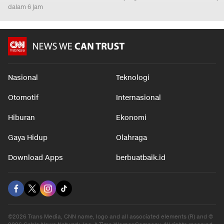
dalam 6 jam
Nasional
Teknologi
Otomotif
Internasional
Hiburan
Ekonomi
Gaya Hidup
Olahraga
Download Apps
berbuatbaik.id
©2026 Trans Media, CNN name, logo and all associated elements (R) and ©