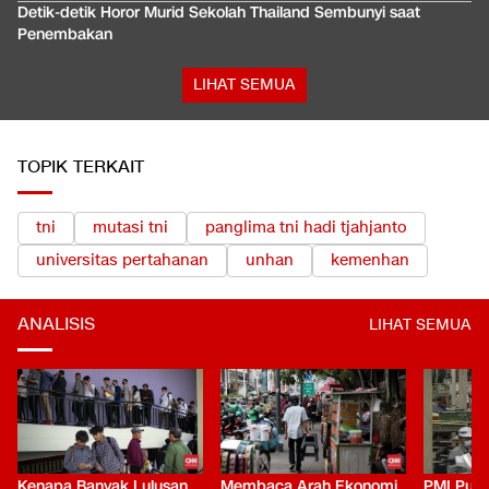
Detik-detik Horor Murid Sekolah Thailand Sembunyi saat
Penembakan
LIHAT SEMUA
TOPIK TERKAIT
tni
mutasi tni
panglima tni hadi tjahjanto
universitas pertahanan
unhan
kemenhan
ANALISIS
LIHAT SEMUA
Kenapa Banyak Lulusan
Membaca Arah Ekonomi
PMI Puli