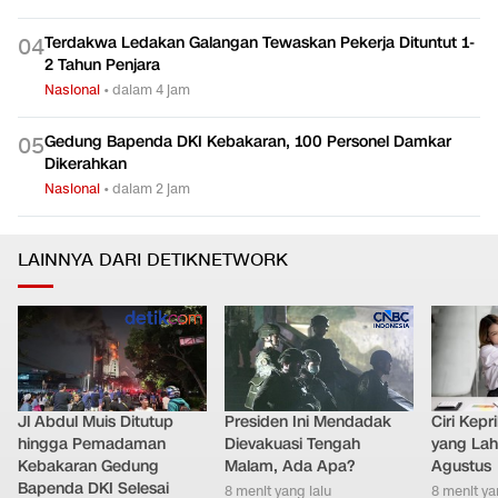
Terdakwa Ledakan Galangan Tewaskan Pekerja Dituntut 1-
0
4
2 Tahun Penjara
Nasional
•
dalam 4 jam
Gedung Bapenda DKI Kebakaran, 100 Personel Damkar
0
5
Dikerahkan
Nasional
•
dalam 2 jam
LAINNYA DARI DETIKNETWORK
Jl Abdul Muis Ditutup
Presiden Ini Mendadak
Ciri Kep
hingga Pemadaman
Dievakuasi Tengah
yang Lahi
Kebakaran Gedung
Malam, Ada Apa?
Agustus
Bapenda DKI Selesai
8 menit yang lalu
8 menit ya