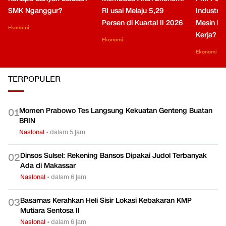
SMK Nganggur?
RI usai Melaju 5,29
Industri 
Persen di Kuartal II 2026
Mesin Pe
Ekonomi
Kerja?
Ekonomi
Ekonomi
TERPOPULER
Momen Prabowo Tes Langsung Kekuatan Genteng Buatan
0
1
BRIN
Nasional
•
dalam 5 jam
Dinsos Sulsel: Rekening Bansos Dipakai Judol Terbanyak
0
2
Ada di Makassar
Nasional
•
dalam 6 jam
Basarnas Kerahkan Heli Sisir Lokasi Kebakaran KMP
0
3
Mutiara Sentosa II
Nasional
•
dalam 6 jam