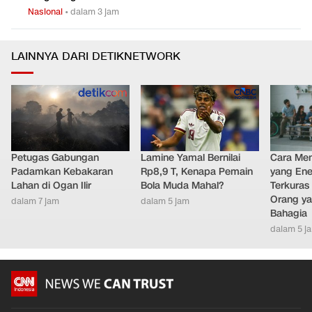
Nasional
•
dalam 3 jam
LAINNYA DARI DETIKNETWORK
Petugas Gabungan
Lamine Yamal Bernilai
Cara Men
Padamkan Kebakaran
Rp8,9 T, Kenapa Pemain
yang Ene
Lahan di Ogan Ilir
Bola Muda Mahal?
Terkuras
Orang ya
dalam 7 jam
dalam 5 jam
Bahagia
dalam 5 j