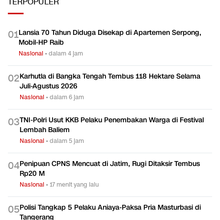
TERPOPULER
Lansia 70 Tahun Diduga Disekap di Apartemen Serpong,
0
1
Mobil-HP Raib
Nasional
•
dalam 4 jam
Karhutla di Bangka Tengah Tembus 118 Hektare Selama
0
2
Juli-Agustus 2026
Nasional
•
dalam 6 jam
TNI-Polri Usut KKB Pelaku Penembakan Warga di Festival
0
3
Lembah Baliem
Nasional
•
dalam 5 jam
Penipuan CPNS Mencuat di Jatim, Rugi Ditaksir Tembus
0
4
Rp20 M
Nasional
•
17 menit yang lalu
Polisi Tangkap 5 Pelaku Aniaya-Paksa Pria Masturbasi di
0
5
Tangerang