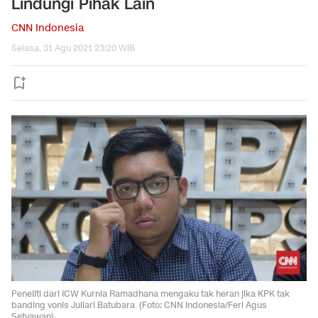
Lindungi Pihak Lain
CNN Indonesia
Selasa, 31 Agu 2021 23:20 WIB
Peneliti dari ICW Kurnia Ramadhana mengaku tak heran jika KPK tak
banding vonis Juliari Batubara. (Foto: CNN Indonesia/Feri Agus
Setyawan)