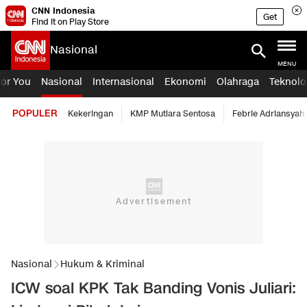
CNN Indonesia
Get
Find it on Play Store
Nasional
MENU
For You
Nasional
Internasional
Ekonomi
Olahraga
Teknolo
POPULER
Kekeringan
KMP Mutiara Sentosa
Febrie Adriansyah
Nasional
Hukum & Kriminal
ICW soal KPK Tak Banding Vonis Juliari: