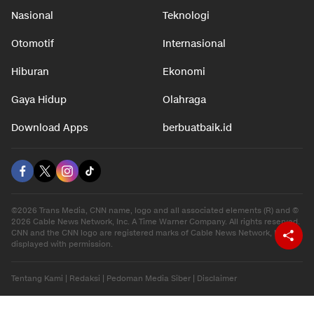
Nasional
Teknologi
Otomotif
Internasional
Hiburan
Ekonomi
Gaya Hidup
Olahraga
Download Apps
berbuatbaik.id
©2026 Trans Media, CNN name, logo and all associated elements (R) and ©
2026 Cable News Network, Inc. A Time Warner Company. All rights reserved.
CNN and the CNN logo are registered marks of Cable News Network, Inc.,
displayed with permission.
Tentang Kami
|
Redaksi
|
Pedoman Media Siber
|
Disclaimer