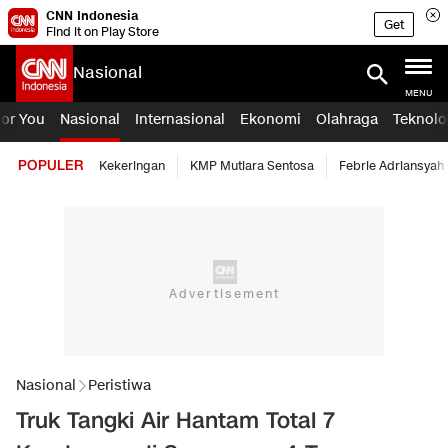
CNN Indonesia
Get
Find it on Play Store
Nasional
MENU
For You
Nasional
Internasional
Ekonomi
Olahraga
Teknolo
POPULER
Kekeringan
KMP Mutiara Sentosa
Febrie Adriansyah
Nasional
Peristiwa
Truk Tangki Air Hantam Total 7