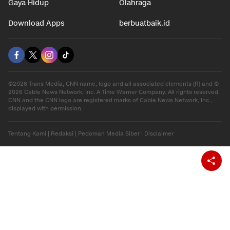
Gaya Hidup
Olahraga
Download Apps
berbuatbaik.id
©2026 Trans Media, CNN name, logo and all associated elements (R) and ©
2026 Cable News Network, Inc. A Time Warner Company. All rights reserved.
CNN and the CNN logo are registered marks of Cable News Network, Inc.,
displayed with permission.
Tentang Kami
|
Redaksi
|
Pedoman Media Siber
|
Disclaimer