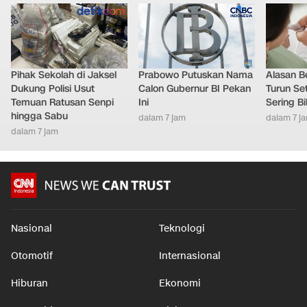
Pihak Sekolah di Jaksel
Prabowo Putuskan Nama
Alasan B
Dukung Polisi Usut
Calon Gubernur BI Pekan
Turun Set
Temuan Ratusan Senpi
Ini
Sering Bi
hingga Sabu
dalam 7 jam
dalam 7 j
dalam 7 jam
Nasional
Teknologi
Otomotif
Internasional
Hiburan
Ekonomi