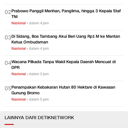
Prabowo Panggil Menhan, Panglima, hingga 3 Kepala Staf
0
2
TNI
Nasional
•
dalam 4 jam
Di Sidang, Bos Tambang Akui Beri Uang Rp1 M ke Mantan
0
3
Ketua Ombudsman
Nasional
•
dalam 4 jam
Wacana Pilkada Tanpa Wakil Kepala Daerah Mencuat di
0
4
DPR
Nasional
•
dalam 3 jam
Penampakan Kebakaran Hutan 80 Hektare di Kawasan
0
5
Gunung Bromo
Nasional
•
dalam 5 jam
LAINNYA DARI DETIKNETWORK