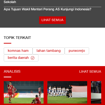
Sekolah
Apa Tujuan Wakil Menteri Perang AS Kunjungi Indonesia?
LIHAT SEMUA
TOPIK TERKAIT
komnas ham
lahan tambang
purworejo
berita daerah
ANALISIS
LIHAT SEMUA