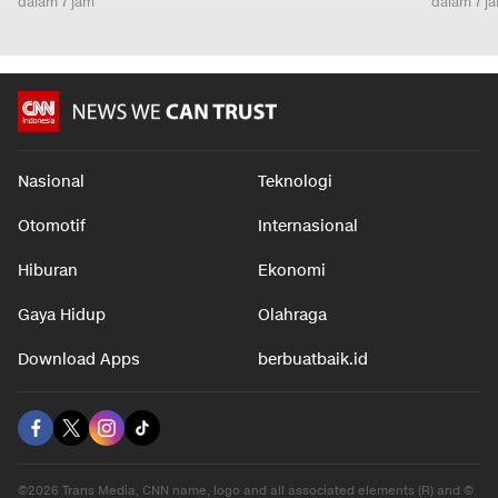
dalam 7 jam
dalam 7 j
Nasional
Teknologi
Otomotif
Internasional
Hiburan
Ekonomi
Gaya Hidup
Olahraga
Download Apps
berbuatbaik.id
©2026 Trans Media, CNN name, logo and all associated elements (R) and ©