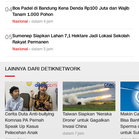
Bos Padel di Bandung Kena Denda Rp100 Juta dan Wajib
0
4
Tanam 1.000 Pohon
Nasional
•
dalam 4 jam
Sumenep Siapkan Lahan 7,1 Hektare Jadi Lokasi Sekolah
0
5
Rakyat Permanen
Nasional
•
dalam 5 jam
LAINNYA DARI DETIKNETWORK
Cerita Duta Anti-bullying
Taiwan Siapkan 'Neraka
Makin Ca
Komnas PA Pernah
Drone' untuk Gagalkan
Bisa Ban
Speak Up Kasus
Invasi China
Sperma 
Pelecehan Anak
untuk Su
dalam 7 jam