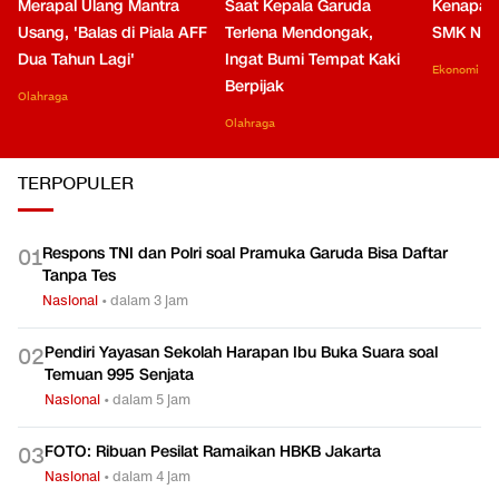
Merapal Ulang Mantra
Saat Kepala Garuda
Kenapa B
Usang, 'Balas di Piala AFF
Terlena Mendongak,
SMK Nga
Dua Tahun Lagi'
Ingat Bumi Tempat Kaki
Ekonomi
Berpijak
Olahraga
Olahraga
TERPOPULER
Respons TNI dan Polri soal Pramuka Garuda Bisa Daftar
0
1
Tanpa Tes
Nasional
•
dalam 3 jam
Pendiri Yayasan Sekolah Harapan Ibu Buka Suara soal
0
2
Temuan 995 Senjata
Nasional
•
dalam 5 jam
FOTO: Ribuan Pesilat Ramaikan HBKB Jakarta
0
3
Nasional
•
dalam 4 jam