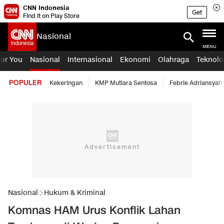
CNN Indonesia
Get
Find it on Play Store
Nasional
MENU
For You
Nasional
Internasional
Ekonomi
Olahraga
Teknolo
POPULER
Kekeringan
KMP Mutiara Sentosa
Febrie Adriansyah
Nasional
Hukum & Kriminal
Komnas HAM Urus Konflik Lahan