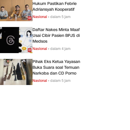
Hukum Pastikan Febrie
Adriansyah Kooperatif
Nasional
•
dalam 5 jam
Daftar Nakes Minta Maaf
Usai Cibir Pasien BPJS di
Medsos
Nasional
•
dalam 4 jam
Pihak Eks Ketua Yayasan
Buka Suara soal Temuan
Narkoba dan CD Porno
Nasional
•
dalam 5 jam