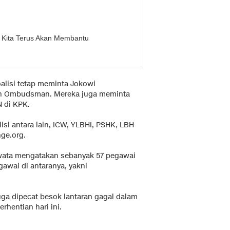
: Kita Terus Akan Membantu
alisi tetap meminta Jokowi
n Ombudsman. Mereka juga meminta
 di KPK.
si antara lain, ICW, YLBHI, PSHK, LBH
ge.org.
wata mengatakan sebanyak 57 pegawai
awai di antaranya, yakni
uga dipecat besok lantaran gagal dalam
hentian hari ini.