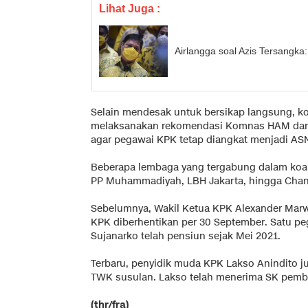
Lihat Juga :
Airlangga soal Azis Tersangka
Selain mendesak untuk bersikap langsung, ko
melaksanakan rekomendasi Komnas HAM da
agar pegawai KPK tetap diangkat menjadi ASN
Beberapa lembaga yang tergabung dalam koali
PP Muhammadiyah, LBH Jakarta, hingga Chan
Sebelumnya, Wakil Ketua KPK Alexander Mar
KPK diberhentikan per 30 September. Satu peg
Sujanarko telah pensiun sejak Mei 2021.
Terbaru, penyidik muda KPK Lakso Anindito j
TWK susulan. Lakso telah menerima SK pember
(thr/fra)