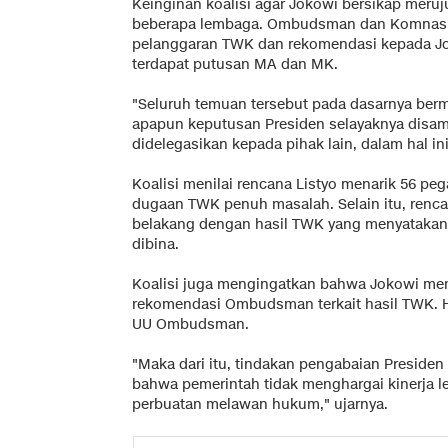
Keinginan koalisi agar Jokowi bersikap meru
beberapa lembaga. Ombudsman dan Komnas 
pelanggaran TWK dan rekomendasi kepada Jok
terdapat putusan MA dan MK.
"Seluruh temuan tersebut pada dasarnya bermu
apapun keputusan Presiden selayaknya disam
didelegasikan kepada pihak lain, dalam hal ini
Koalisi menilai rencana Listyo menarik 56 pe
dugaan TWK penuh masalah. Selain itu, renca
belakang dengan hasil TWK yang menyatakan 5
dibina.
Koalisi juga mengingatkan bahwa Jokowi mem
rekomendasi Ombudsman terkait hasil TWK. Hal 
UU Ombudsman.
"Maka dari itu, tindakan pengabaian Presiden
bahwa pemerintah tidak menghargai kinerja 
perbuatan melawan hukum," ujarnya.