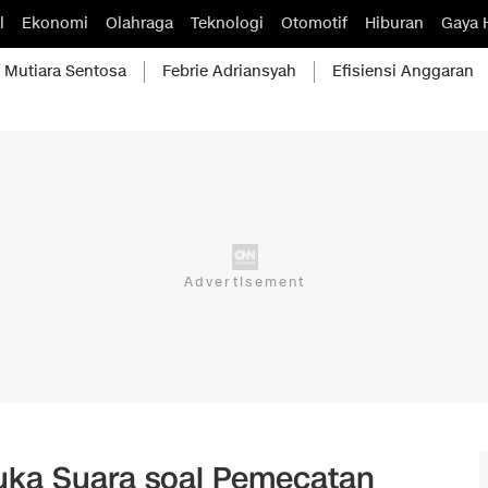
l
Ekonomi
Olahraga
Teknologi
Otomotif
Hiburan
Gaya 
Mutiara Sentosa
Febrie Adriansyah
Efisiensi Anggaran
uka Suara soal Pemecatan