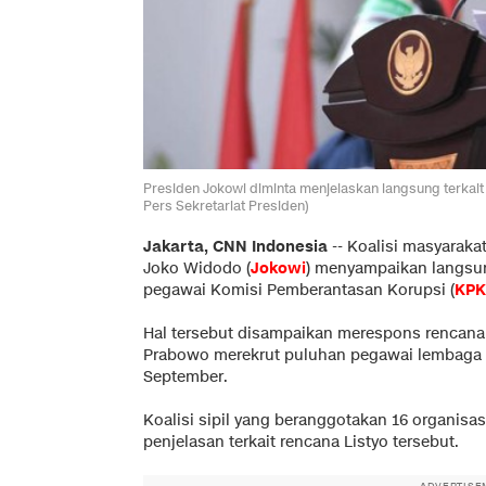
Presiden Jokowi diminta menjelaskan langsung terkait
Pers Sekretariat Presiden)
Jakarta, CNN Indonesia
--
Koalisi masyarakat
Joko Widodo (
Jokowi
) menyampaikan langsun
pegawai Komisi Pemberantasan Korupsi (
KPK
Hal tersebut disampaikan merespons rencana K
Prabowo merekrut puluhan pegawai lembaga a
September.
Koalisi sipil yang beranggotakan 16 organis
penjelasan terkait rencana Listyo tersebut.
ADVERTISE