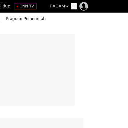
Hidup
CNN TV
RAGAM
Program Pemerintah