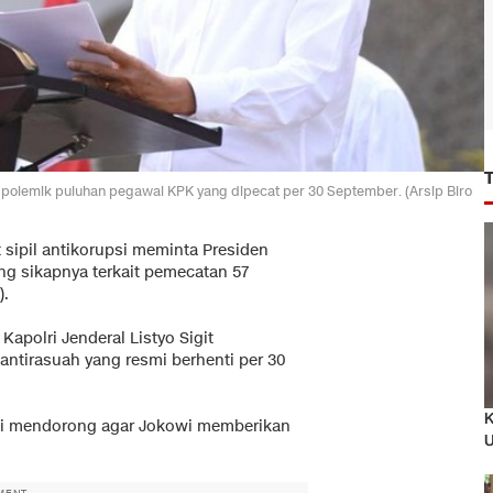
 polemik puluhan pegawai KPK yang dipecat per 30 September. (Arsip Biro
 sipil antikorupsi meminta Presiden
g sikapnya terkait pemecatan 57
).
apolri Jenderal Listyo Sigit
ntirasuah yang resmi berhenti per 30
K
asi mendorong agar Jokowi memberikan
U
MENT