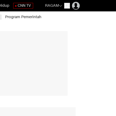
Hidup
CNN TV
RAGAM
Program Pemerintah