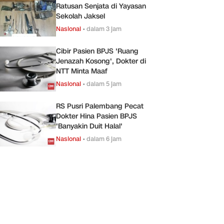
Ratusan Senjata di Yayasan
Sekolah Jaksel
Nasional
•
dalam 3 jam
Cibir Pasien BPJS 'Ruang
Jenazah Kosong', Dokter di
NTT Minta Maaf
Nasional
•
dalam 5 jam
RS Pusri Palembang Pecat
Dokter Hina Pasien BPJS
'Banyakin Duit Halal'
Nasional
•
dalam 6 jam