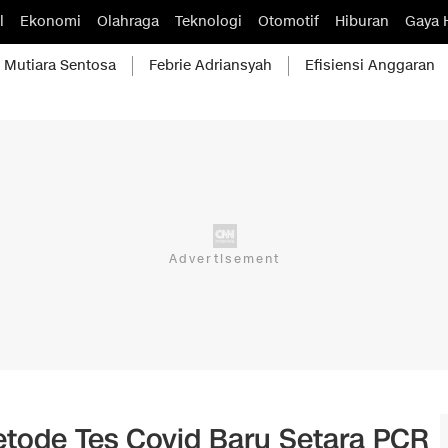
l
Ekonomi
Olahraga
Teknologi
Otomotif
Hiburan
Gaya 
Mutiara Sentosa
Febrie Adriansyah
Efisiensi Anggaran
ode Tes Covid Baru Setara PCR