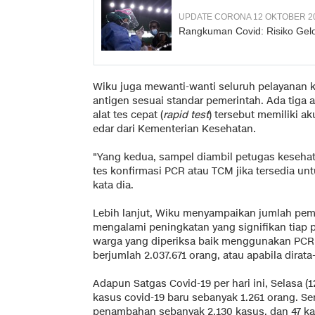
UPDATE CORONA 12 OKTOBER 2
Rangkuman Covid: Risiko Gelo
Wiku juga mewanti-wanti seluruh pelayanan 
antigen sesuai standar pemerintah. Ada tiga 
alat tes cepat (
rapid test
) tersebut memiliki ak
edar dari Kementerian Kesehatan.
"Yang kedua, sampel diambil petugas kesehata
tes konfirmasi PCR atau TCM jika tersedia unt
kata dia.
Lebih lanjut, Wiku menyampaikan jumlah peme
mengalami peningkatan yang signifikan tiap 
warga yang diperiksa baik menggunakan PCR,
berjumlah 2.037.671 orang, atau apabila dirata
Adapun Satgas Covid-19 per hari ini, Selasa 
kasus covid-19 baru sebanyak 1.261 orang. S
penambahan sebanyak 2.130 kasus, dan 47 ka