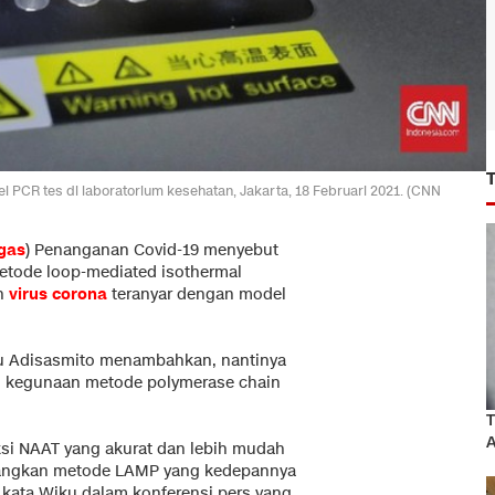
 PCR tes di laboratorium kesehatan, Jakarta, 18 Februari 2021. (CNN
gas
) Penanganan Covid-19 menyebut
etode loop-mediated isothermal
an
virus corona
teranyar dengan model
ku Adisasmito menambahkan, nantinya
an kegunaan metode polymerase chain
.
T
A
ksi NAAT yang akurat dan lebih mudah
embangkan metode LAMP yang kedepannya
kata Wiku dalam konferensi pers yang