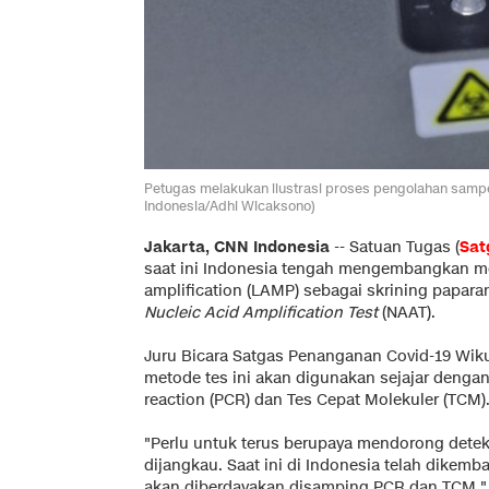
Petugas melakukan ilustrasi proses pengolahan sampel
Indonesia/Adhi Wicaksono)
Jakarta, CNN Indonesia
--
Satuan Tugas (
Sat
saat ini Indonesia tengah mengembangkan m
amplification (LAMP) sebagai skrining papar
Nucleic Acid Amplification Test
(NAAT).
Juru Bicara Satgas Penanganan Covid-19 Wi
metode tes ini akan digunakan sejajar deng
reaction (PCR) dan Tes Cepat Molekuler (TCM)
"Perlu untuk terus berupaya mendorong dete
dijangkau. Saat ini di Indonesia telah dik
akan diberdayakan disamping PCR dan TCM," 