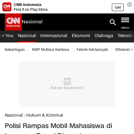
CNN Indonesia
Get
Find it on Play Store
Nasional
MENU
For You
Nasional
Internasional
Ekonomi
Olahraga
Teknolo
Kekeringan
KMP Mutiara Sentosa
Febrie Adriansyah
Efisiensi 
Nasional
Hukum & Kriminal
Polisi Rampas Mobil Mahasiswa di