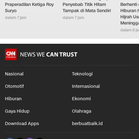
Praperadilan Ketiga Roy
Penyebab Titik Hitam
Berhenti 
Suryo
Tampak di Mata Sendiri
Hiburan h
Hijrah Us
dalam 7 jam
dalam 7 jam
Meningg
dalam 6 j
Nasional
Teknologi
Otomotif
Internasional
Hiburan
Ekonomi
Gaya Hidup
Olahraga
Download Apps
berbuatbaik.id