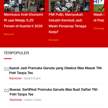
Membaca Arah Ekonomi
PMI Pulih, Mampukah
Masih Be
RI usai Melaju 5,29
Industri Kembali Jadi
di Piala
Persen di Kuartal II 2026
Mesin Penyerap Tenaga
Olahraga
Kerja?
Ekonomi
Ekonomi
TERPOPULER
Syarat Jadi Pramuka Garuda yang Disebut Bisa Masuk TNI-
0
1
Polri Tanpa Tes
Nasional
•
dalam 6 jam
Buwas: Sertifikat Pramuka Garuda Bisa Buat Daftar TNI-
0
2
Polri Tanpa Tes
Nasional
•
dalam 4 jam