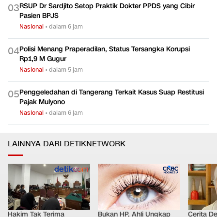
RSUP Dr Sardjito Setop Praktik Dokter PPDS yang Cibir
0
3
Pasien BPJS
Nasional
•
dalam 6 jam
Polisi Menang Praperadilan, Status Tersangka Korupsi
0
4
Rp1,9 M Gugur
Nasional
•
dalam 5 jam
Penggeledahan di Tangerang Terkait Kasus Suap Restitusi
0
5
Pajak Mulyono
Nasional
•
dalam 6 jam
LAINNYA DARI DETIKNETWORK
Hakim Tak Terima
Bukan HP, Ahli Ungkap
Cerita D