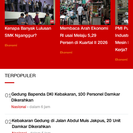
Kenapa Banyak Lulusan
Membaca Arah Ekonomi
PMI Puli
SMK Nganggur?
RI usai Melaju 5,29
Industri 
Persen di Kuartal II 2026
Mesin Pe
Ekonomi
Kerja?
Ekonomi
Ekonomi
TERPOPULER
Gedung Bapenda DKI Kebakaran, 100 Personel Damkar
0
1
Dikerahkan
Nasional
•
dalam 6 jam
Kebakaran Gedung di Jalan Abdul Muis Jakpus, 20 Unit
0
2
Damkar Dikerahkan