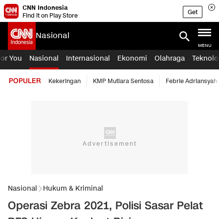
CNN Indonesia
Get
Find it on Play Store
Nasional
MENU
For You
Nasional
Internasional
Ekonomi
Olahraga
Teknolo
POPULER
Kekeringan
KMP Mutiara Sentosa
Febrie Adriansyah
Nasional
Hukum & Kriminal
Operasi Zebra 2021, Polisi Sasar Pelat