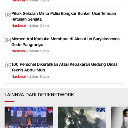
Nasional
•
dalam 5 jam
Pihak Sekolah Minta Polisi Bongkar Bunker Usai Temuan
0
3
Ratusan Senjata
Nasional
•
dalam 3 jam
Momen Api Karhutla Membara di Alun-Alun Suryakencana
0
4
Gede Pangrango
Nasional
•
dalam 5 jam
100 Personel Dikerahkan Atasi Kebakaran Gedung Dinas
0
5
Teknis Abdul Muis
Nasional
•
dalam 5 jam
LAINNYA DARI DETIKNETWORK