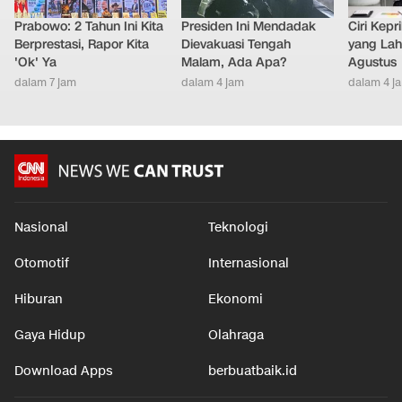
Prabowo: 2 Tahun Ini Kita
Presiden Ini Mendadak
Ciri Kep
Berprestasi, Rapor Kita
Dievakuasi Tengah
yang Lahi
'Ok' Ya
Malam, Ada Apa?
Agustus
dalam 7 jam
dalam 4 jam
dalam 4 j
Nasional
Teknologi
Otomotif
Internasional
Hiburan
Ekonomi
Gaya Hidup
Olahraga
Download Apps
berbuatbaik.id