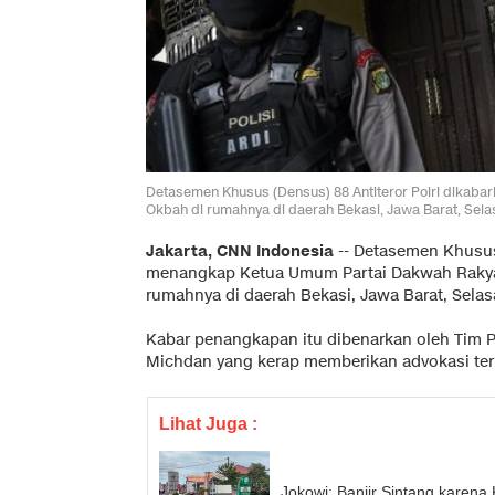
Detasemen Khusus (Densus) 88 Antiteror Polri dikab
Okbah di rumahnya di daerah Bekasi, Jawa Barat, Sela
Jakarta, CNN Indonesia
--
Detasemen Khusus
menangkap Ketua Umum Partai Dakwah Rakyat 
rumahnya di daerah Bekasi, Jawa Barat, Selasa
Kabar penangkapan itu dibenarkan oleh Tim
Michdan yang kerap memberikan advokasi ter
Lihat Juga :
Jokowi: Banjir Sintang karen