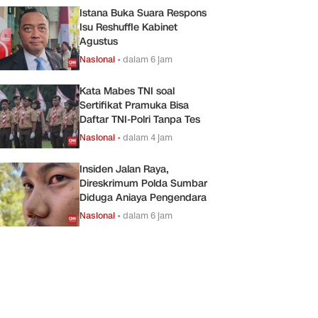
Istana Buka Suara Respons
Isu Reshuffle Kabinet
Agustus
Nasional
•
dalam 6 jam
Kata Mabes TNI soal
Sertifikat Pramuka Bisa
Daftar TNI-Polri Tanpa Tes
Nasional
•
dalam 4 jam
Insiden Jalan Raya,
Direskrimum Polda Sumbar
Diduga Aniaya Pengendara
Nasional
•
dalam 6 jam