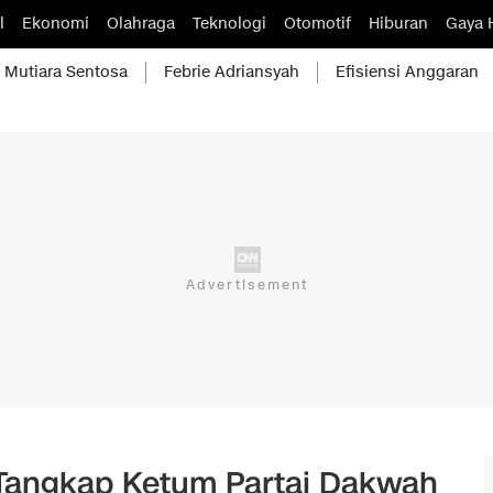
l
Ekonomi
Olahraga
Teknologi
Otomotif
Hiburan
Gaya 
Mutiara Sentosa
Febrie Adriansyah
Efisiensi Anggaran
Tangkap Ketum Partai Dakwah