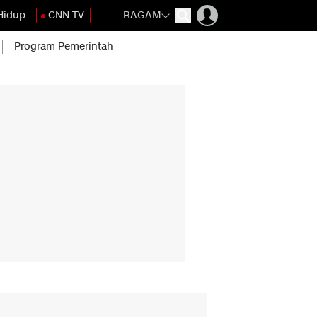
Hidup
CNN TV
RAGAM
Program Pemerintah