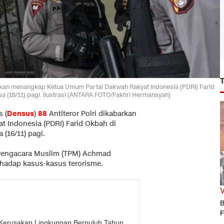
arkan menangkap Ketua Umum Partai Dakwah Rakyat Indonesia (PDRI) Farid
sa (16/11) pagi. Ilustrasi (ANTARA FOTO/Fakhri Hermansyah)
 (
Densus
)
88
Antiteror Polri dikabarkan
Indonesia (PDRI) Farid Okbah di
 (16/11) pagi.
 Pengacara Muslim (TPM) Achmad
hadap kasus-kasus terorisme.
B
F
a Kerusakan Lingkungan Berpuluh Tahun