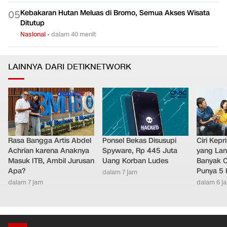
Kebakaran Hutan Meluas di Bromo, Semua Akses Wisata
0
5
Ditutup
Nasional
•
dalam 40 menit
LAINNYA DARI DETIKNETWORK
Rasa Bangga Artis Abdel
Ponsel Bekas Disusupi
Ciri Kep
Achrian karena Anaknya
Spyware, Rp 445 Juta
yang Lan
Masuk ITB, Ambil Jurusan
Uang Korban Ludes
Banyak O
Apa?
Punya 5 
dalam 7 jam
dalam 7 jam
dalam 6 j