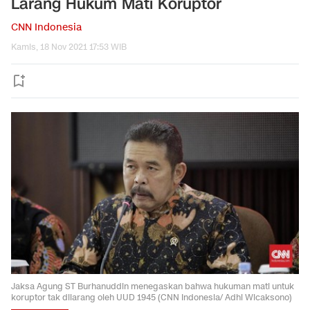
Larang Hukum Mati Koruptor
CNN Indonesia
Kamis, 18 Nov 2021 17:53 WIB
Jaksa Agung ST Burhanuddin menegaskan bahwa hukuman mati untuk
koruptor tak dilarang oleh UUD 1945 (CNN Indonesia/ Adhi Wicaksono)