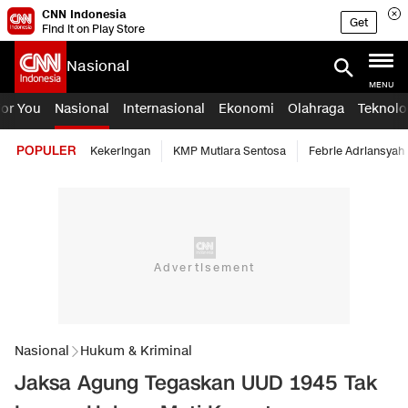
CNN Indonesia
Get
Find it on Play Store
Nasional
MENU
For You
Nasional
Internasional
Ekonomi
Olahraga
Teknolo
POPULER
Kekeringan
KMP Mutiara Sentosa
Febrie Adriansyah
Nasional
Hukum & Kriminal
Jaksa Agung Tegaskan UUD 1945 Tak