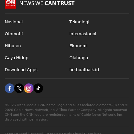
Nasional
Teknologi
Otomotif
Internasional
Hiburan
Ekonomi
Gaya Hidup
Olahraga
Download Apps
berbuatbaik.id
©2026 Trans Media, CNN name, logo and all associated elements (R) and ©
2026 Cable News Network, Inc. A Time Warner Company. All rights reserved.
CNN and the CNN logo are registered marks of Cable News Network, Inc.,
displayed with permission.