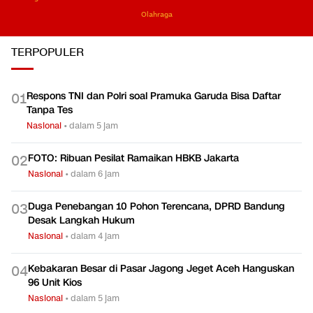
Olahraga
TERPOPULER
Respons TNI dan Polri soal Pramuka Garuda Bisa Daftar
0
1
Tanpa Tes
Nasional
•
dalam 5 jam
FOTO: Ribuan Pesilat Ramaikan HBKB Jakarta
0
2
Nasional
•
dalam 6 jam
Duga Penebangan 10 Pohon Terencana, DPRD Bandung
0
3
Desak Langkah Hukum
Nasional
•
dalam 4 jam
Kebakaran Besar di Pasar Jagong Jeget Aceh Hanguskan
0
4
96 Unit Kios
Nasional
•
dalam 5 jam