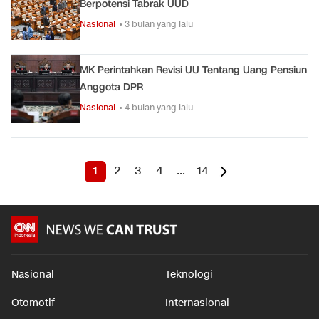
Berpotensi Tabrak UUD
Nasional
• 3 bulan yang lalu
MK Perintahkan Revisi UU Tentang Uang Pensiun
Anggota DPR
Nasional
• 4 bulan yang lalu
1
2
3
4
...
14
Nasional
Teknologi
Otomotif
Internasional