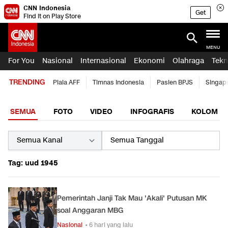
CNN Indonesia
Get
Find it on Play Store
MENU
For You
Nasional
Internasional
Ekonomi
Olahraga
Tekn
TRENDING
Piala AFF
Timnas Indonesia
Pasien BPJS
Singap
SEMUA
FOTO
VIDEO
INFOGRAFIS
KOLOM
Tag: uud 1945
Pemerintah Janji Tak Mau 'Akali' Putusan MK
soal Anggaran MBG
Nasional
• 6 hari yang lalu