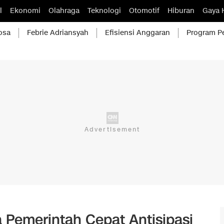
l
Ekonomi
Olahraga
Teknologi
Otomotif
Hiburan
Gaya 
osa
Febrie Adriansyah
Efisiensi Anggaran
Program P
 Pemerintah Cepat Antisipasi