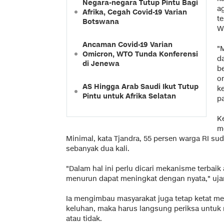
Negara-negara Tutup Pintu Bagi
a
Afrika, Cegah Covid-19 Varian
t
Botswana
W
Ancaman Covid-19 Varian
"
Omicron, WTO Tunda Konferensi
d
di Jenewa
b
o
AS Hingga Arab Saudi Ikut Tutup
k
Pintu untuk Afrika Selatan
pa
K
m
Minimal, kata Tjandra, 55 persen warga RI s
sebanyak dua kali.
"Dalam hal ini perlu dicari mekanisme terbaik 
menurun dapat meningkat dengan nyata," ujar
Ia mengimbau masyarakat juga tetap ketat me
keluhan, maka harus langsung periksa untuk
atau tidak.