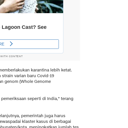
 WITH CONTENT
memberlakukan karantina lebih ketat.
train varian baru Covid-19
an genom (Whole Genome
pemeriksaan seperti di India," terang
elanjutnya, pemerintah juga harus
ewaspadai klaster kasus di berbagai
abupaten/kota, meningkatkan jumlah tes