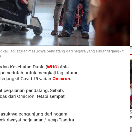
aji lagi aturan masuknya pendatang dari negara yang sudah terjangkit
)
adan Kesehatan Dunia (
WHO
) Asia
pemerintah untuk mengkaji lagi aturan
erjangkit Covid-19 varian
Omicron
.
at perjalanan pendatang. Sebab,
bas dari Omicron, tetapi sempat
S
 masuknya pengunjung dari negara
B
cek riwayat perjalanan," ucap Tjandra