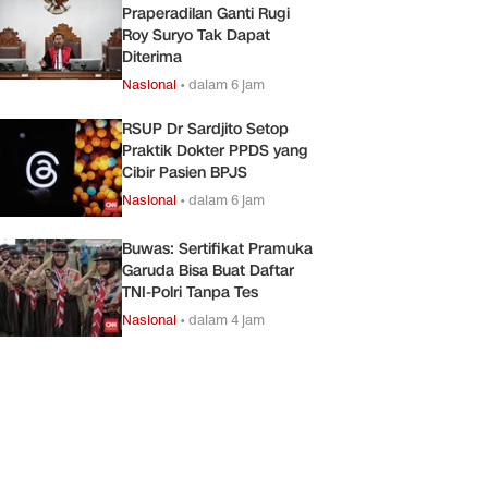
Praperadilan Ganti Rugi
Roy Suryo Tak Dapat
Diterima
Nasional
•
dalam 6 jam
RSUP Dr Sardjito Setop
Praktik Dokter PPDS yang
Cibir Pasien BPJS
Nasional
•
dalam 6 jam
Buwas: Sertifikat Pramuka
Garuda Bisa Buat Daftar
TNI-Polri Tanpa Tes
Nasional
•
dalam 4 jam