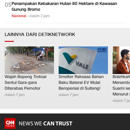
Penampakan Kebakaran Hutan 80 Hektare di Kawasan
0
5
Gunung Bromo
Nasional
•
dalam 2 jam
LAINNYA DARI DETIKNETWORK
Wajah Bopeng Trotoar
Smelter Raksasa Bahan
Bolehkah 
Sentul Gara-gara
Baku Baterai EV Mulai
Menamb
Diterabas Pemotor
Beroperasi di Sulteng!
Suami se
Menurut 
dalam 7 jam
dalam 7 jam
dalam 7 j