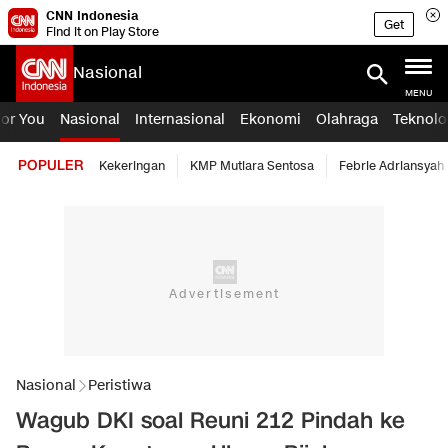
CNN Indonesia
Get
Find it on Play Store
Nasional
MENU
For You
Nasional
Internasional
Ekonomi
Olahraga
Teknolo
POPULER
Kekeringan
KMP Mutiara Sentosa
Febrie Adriansyah
Nasional
Peristiwa
Wagub DKI soal Reuni 212 Pindah ke