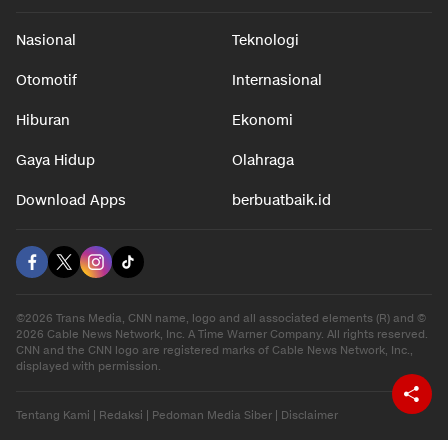
Nasional
Teknologi
Otomotif
Internasional
Hiburan
Ekonomi
Gaya Hidup
Olahraga
Download Apps
berbuatbaik.id
©2026 Trans Media, CNN name, logo and all associated elements (R) and ©
2026 Cable News Network, Inc. A Time Warner Company. All rights reserved.
CNN and the CNN logo are registered marks of Cable News Network, Inc.,
displayed with permission.
Tentang Kami
|
Redaksi
|
Pedoman Media Siber
|
Disclaimer