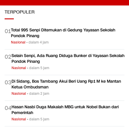
TERPOPULER
Total 995 Senpi Ditemukan di Gedung Yayasan Sekolah
0
1
Pondok Pinang
Nasional
•
dalam 4 jam
Selain Senpi, Ada Ruang Diduga Bunker di Yayasan Sekolah
0
2
Pondok Pinang
Nasional
•
dalam 5 jam
Di Sidang, Bos Tambang Akui Beri Uang Rp1 M ke Mantan
0
3
Ketua Ombudsman
Nasional
•
dalam 2 jam
Hasan Nasbi Duga Makalah MBG untuk Nobel Bukan dari
0
4
Pemerintah
Nasional
•
dalam 5 jam