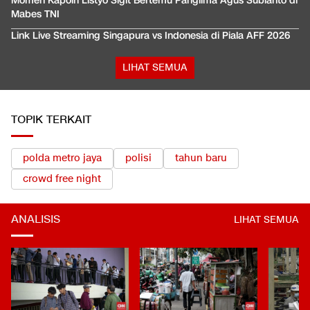
Momen Kapolri Listyo Sigit Bertemu Panglima Agus Subianto di
Mabes TNI
Link Live Streaming Singapura vs Indonesia di Piala AFF 2026
LIHAT SEMUA
TOPIK TERKAIT
polda metro jaya
polisi
tahun baru
crowd free night
ANALISIS
LIHAT SEMUA