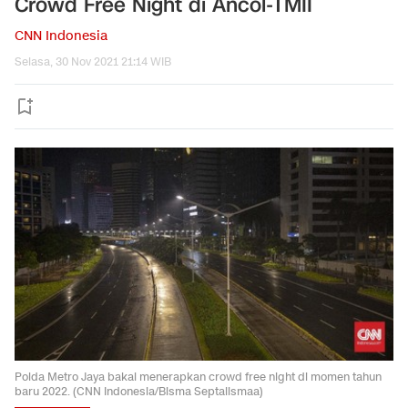
Crowd Free Night di Ancol-TMII
CNN Indonesia
Selasa, 30 Nov 2021 21:14 WIB
Polda Metro Jaya bakal menerapkan crowd free night di momen tahun
baru 2022. (CNN Indonesia/Bisma Septalismaa)