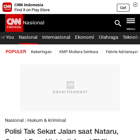
CNN Indonesia
Get
Find it on Play Store
Nasional
MENU
For You
Nasional
Internasional
Ekonomi
Olahraga
Teknolo
POPULER
Kekeringan
KMP Mutiara Sentosa
Febrie Adriansyah
Nasional
Hukum & Kriminal
Polisi Tak Sekat Jalan saat Nataru,