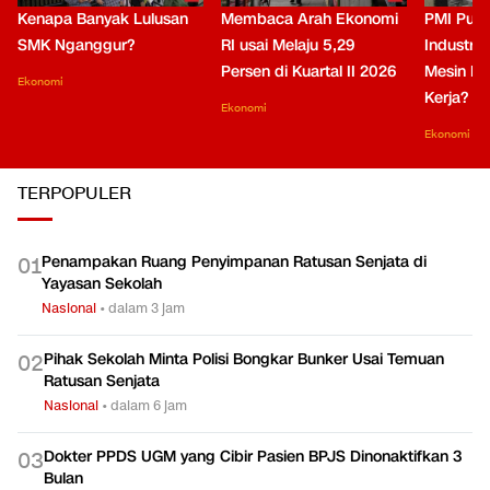
Kenapa Banyak Lulusan
Membaca Arah Ekonomi
PMI Puli
SMK Nganggur?
RI usai Melaju 5,29
Industri 
Persen di Kuartal II 2026
Mesin Pe
Ekonomi
Kerja?
Ekonomi
Ekonomi
TERPOPULER
Penampakan Ruang Penyimpanan Ratusan Senjata di
0
1
Yayasan Sekolah
Nasional
•
dalam 3 jam
Pihak Sekolah Minta Polisi Bongkar Bunker Usai Temuan
0
2
Ratusan Senjata
Nasional
•
dalam 6 jam
Dokter PPDS UGM yang Cibir Pasien BPJS Dinonaktifkan 3
0
3
Bulan