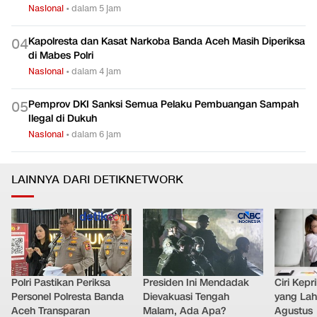
Nasional
•
dalam 5 jam
Kapolresta dan Kasat Narkoba Banda Aceh Masih Diperiksa
0
4
di Mabes Polri
Nasional
•
dalam 4 jam
Pemprov DKI Sanksi Semua Pelaku Pembuangan Sampah
0
5
Ilegal di Dukuh
Nasional
•
dalam 6 jam
LAINNYA DARI DETIKNETWORK
Polri Pastikan Periksa
Presiden Ini Mendadak
Ciri Kep
Personel Polresta Banda
Dievakuasi Tengah
yang Lahi
Aceh Transparan
Malam, Ada Apa?
Agustus