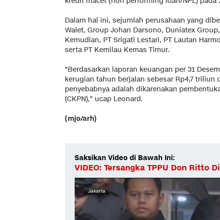
kredit macet (non performing loan/NPL) pada 
Dalam hal ini, sejumlah perusahaan yang dibe
Walet, Group Johan Darsono, Duniatex Group,
Kemudian, PT Srigati Lestari, PT Lautan Harm
serta PT Kemilau Kemas Timur.
"Berdasarkan laporan keuangan per 31 Desem
kerugian tahun berjalan sebesar Rp4,7 triliun
penyebabnya adalah dikarenakan pembentuka
(CKPN)," ucap Leonard.
(mjo/arh)
Saksikan Video di Bawah Ini:
VIDEO: Tersangka TPPU Don Ritto D