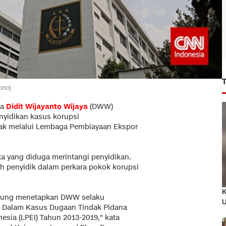
ono)
ma
Didit Wijayanto Wijaya
(DWW)
nyidikan kasus korupsi
hak melalui Lembaga Pembiayaan Ekspor
gka yang diduga merintangi penyidikan.
eh penyidik dalam perkara pokok korupsi
K
Agung menetapkan DWW selaku
U
Dalam Kasus Dugaan Tindak Pidana
sia (LPEI) Tahun 2013-2019," kata