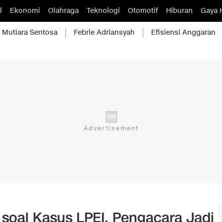
l
Ekonomi
Olahraga
Teknologi
Otomotif
Hiburan
Gaya 
Mutiara Sentosa
Febrie Adriansyah
Efisiensi Anggaran
soal Kasus LPEI, Pengacara Jadi