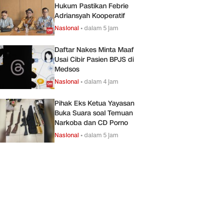
Hukum Pastikan Febrie
Adriansyah Kooperatif
Nasional
•
dalam 5 jam
Daftar Nakes Minta Maaf
Usai Cibir Pasien BPJS di
Medsos
Nasional
•
dalam 4 jam
Pihak Eks Ketua Yayasan
Buka Suara soal Temuan
Narkoba dan CD Porno
Nasional
•
dalam 5 jam