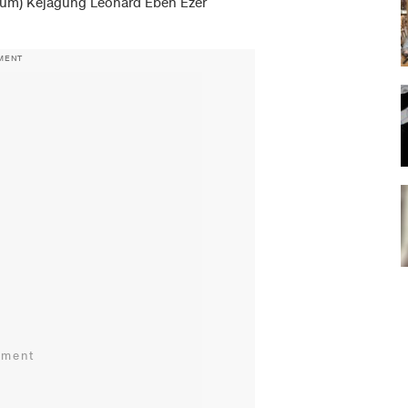
um) Kejagung Leonard Eben Ezer
MENT