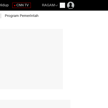
Hidup
CNN TV
RAGAM
Program Pemerintah