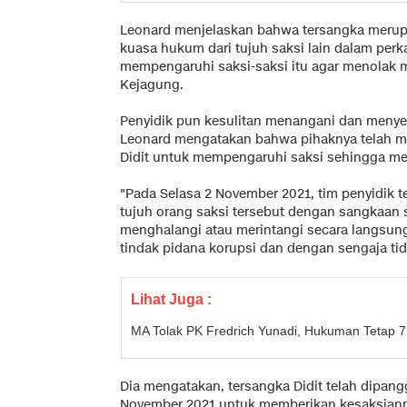
Leonard menjelaskan bahwa tersangka merup
kuasa hukum dari tujuh saksi lain dalam perka
mempengaruhi saksi-saksi itu agar menolak
Kejagung.
Penyidik pun kesulitan menangani dan menyel
Leonard mengatakan bahwa pihaknya telah me
Didit untuk mempengaruhi saksi sehingga mer
"Pada Selasa 2 November 2021, tim penyidik 
tujuh orang saksi tersebut dengan sangkaan 
menghalangi atau merintangi secara langsung 
tindak pidana korupsi dan dengan sengaja ti
Lihat Juga :
MA Tolak PK Fredrich Yunadi, Hukuman Tetap 7
Dia mengatakan, tersangka Didit telah dipang
November 2021 untuk memberikan kesaksianny