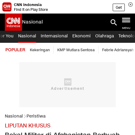
CNN Indonesia
Get
Find it on Play Store
Nasional
MENU
For You
Nasional
Internasional
Ekonomi
Olahraga
Teknolo
POPULER
Kekeringan
KMP Mutiara Sentosa
Febrie Adriansyah
Nasional
Peristiwa
LIPUTAN KHUSUS