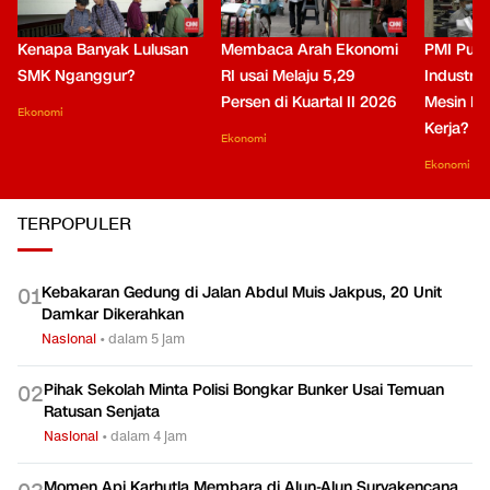
Kenapa Banyak Lulusan
Membaca Arah Ekonomi
PMI Puli
SMK Nganggur?
RI usai Melaju 5,29
Industri 
Persen di Kuartal II 2026
Mesin Pe
Ekonomi
Kerja?
Ekonomi
Ekonomi
TERPOPULER
Kebakaran Gedung di Jalan Abdul Muis Jakpus, 20 Unit
0
1
Damkar Dikerahkan
Nasional
•
dalam 5 jam
Pihak Sekolah Minta Polisi Bongkar Bunker Usai Temuan
0
2
Ratusan Senjata
Nasional
•
dalam 4 jam
Momen Api Karhutla Membara di Alun-Alun Suryakencana