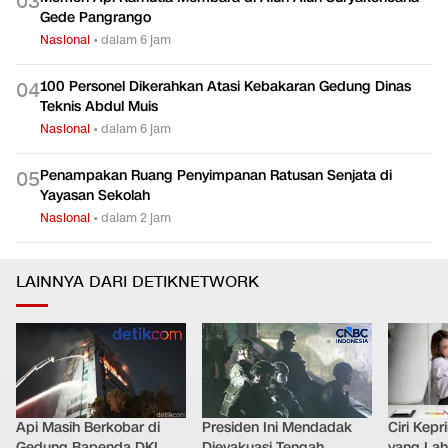
0
3
Gede Pangrango
Nasional
•
dalam 6 jam
100 Personel Dikerahkan Atasi Kebakaran Gedung Dinas
0
4
Teknis Abdul Muis
Nasional
•
dalam 6 jam
Penampakan Ruang Penyimpanan Ratusan Senjata di
0
5
Yayasan Sekolah
Nasional
•
dalam 2 jam
LAINNYA DARI DETIKNETWORK
Api Masih Berkobar di
Presiden Ini Mendadak
Ciri Kep
Gedung Bapenda DKI,
Dievakuasi Tengah
yang Lahi