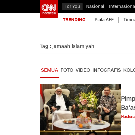
For You
Nasional
Internasiona
TRENDING
Piala AFF
Timn
Tag : jamaah islamiyah
SEMUA
FOTO
VIDEO
INFOGRAFIS
KOL
Pimp
Ba'a
Nasiona