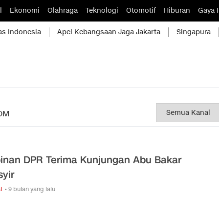
l
Ekonomi
Olahraga
Teknologi
Otomotif
Hiburan
Gaya 
as Indonesia
Apel Kebangsaan Jaga Jakarta
Singapura
OM
inan DPR Terima Kunjungan Abu Bakar
syir
l
• 9 bulan yang lalu