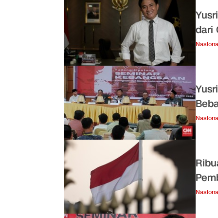
Yusr
dari
Nasiona
Yusr
Beba
Nasiona
Ribu
Pemb
Nasiona