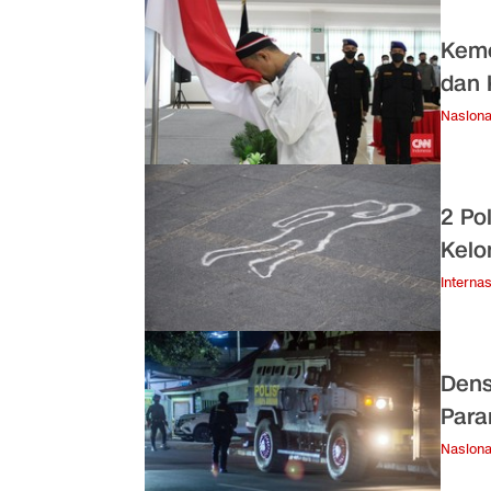
Keme
dan 
Nasiona
2 Po
Kelo
Internas
Dens
Para
Nasiona