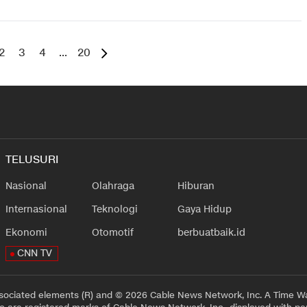
2
3
4
...
20
TELUSURI
Nasional
Olahraga
Hiburan
Internasional
Teknologi
Gaya Hidup
Ekonomi
Otomotif
berbuatbaik.id
CNN TV
sociated elements (R) and © 2026 Cable News Network, Inc. A Time Wa