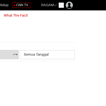
Hidup
CNN TV
RAGAM
What The Fact!