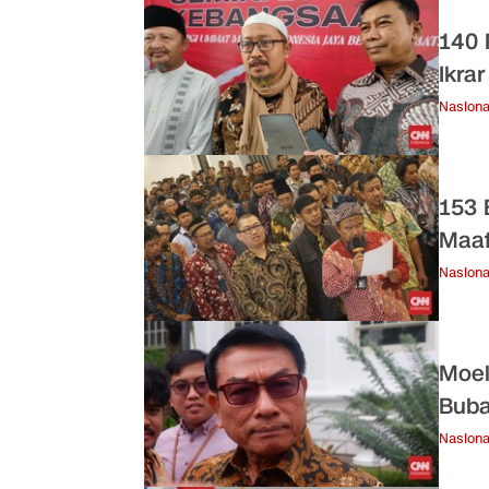
140 
Ikra
Nasiona
153 
Maaf
Nasiona
Moel
Buba
Nasiona