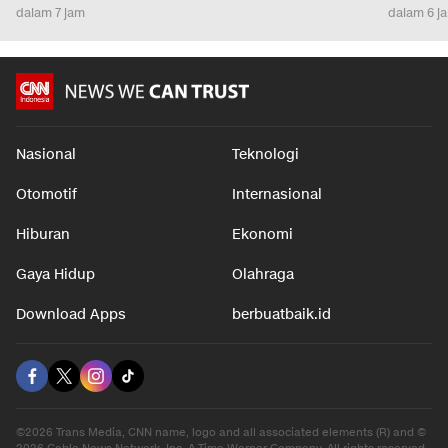
dalam 7 jam
dalam 6 j
Nasional
Teknologi
Otomotif
Internasional
Hiburan
Ekonomi
Gaya Hidup
Olahraga
Download Apps
berbuatbaik.id
©2026 Trans Media, CNN name, logo and all associated elements (R) and ©