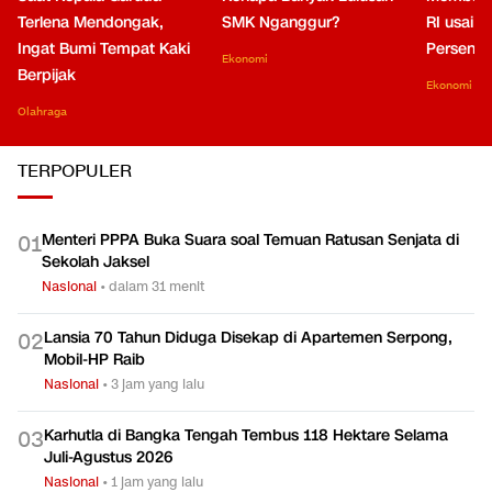
Terlena Mendongak,
SMK Nganggur?
RI usai M
Ingat Bumi Tempat Kaki
Persen di
Ekonomi
Berpijak
Ekonomi
Olahraga
TERPOPULER
Menteri PPPA Buka Suara soal Temuan Ratusan Senjata di
0
1
Sekolah Jaksel
Nasional
•
dalam 31 menit
Lansia 70 Tahun Diduga Disekap di Apartemen Serpong,
0
2
Mobil-HP Raib
Nasional
•
3 jam yang lalu
Karhutla di Bangka Tengah Tembus 118 Hektare Selama
0
3
Juli-Agustus 2026
Nasional
•
1 jam yang lalu