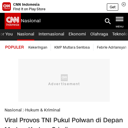
CNN Indonesia
Get
Find it on Play Store
Nasional
MENU
For You
Nasional
Internasional
Ekonomi
Olahraga
Teknolo
POPULER
Kekeringan
KMP Mutiara Sentosa
Febrie Adriansyah
Nasional
Hukum & Kriminal
Viral Provos TNI Pukul Polwan di Depan