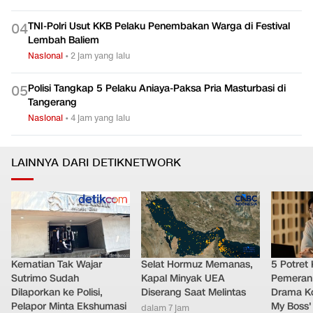
TNI-Polri Usut KKB Pelaku Penembakan Warga di Festival
0
4
Lembah Baliem
Nasional
•
2 jam yang lalu
Polisi Tangkap 5 Pelaku Aniaya-Paksa Pria Masturbasi di
0
5
Tangerang
Nasional
•
4 jam yang lalu
LAINNYA DARI DETIKNETWORK
Kematian Tak Wajar
Selat Hormuz Memanas,
5 Potret
Sutrimo Sudah
Kapal Minyak UEA
Pemeran
Dilaporkan ke Polisi,
Diserang Saat Melintas
Drama Ko
Pelapor Minta Ekshumasi
My Boss'
dalam 7 jam