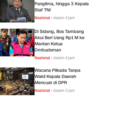
Panglima, hingga 3 Kepala
Staf TNI
Nasional
•
dalam 4 jam
Di Sidang, Bos Tambang
Akui Beri Uang Rp1 M ke
Mantan Ketua
Ombudsman
Nasional
•
dalam 4 jam
Wacana Pilkada Tanpa
Wakil Kepala Daerah
Mencuat di DPR
Nasional
•
dalam 3 jam