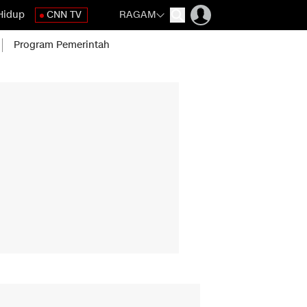
Hidup
CNN TV
RAGAM
Program Pemerintah