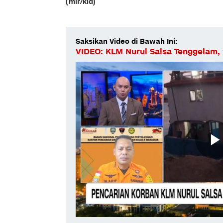
(mir/kid)
Saksikan Video di Bawah Ini:
VIDEO: KLM Nurul Salsa Tenggelam,