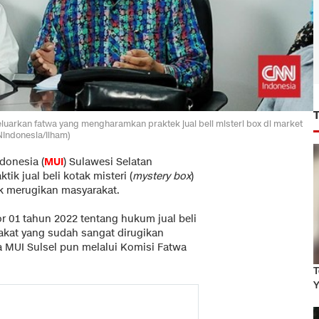
luarkan fatwa yang mengharamkan praktek jual beli misteri box di market
Indonesia/Ilham)
donesia (
MUI
) Sulawesi Selatan
k jual beli kotak misteri (
mystery box
)
k merugikan masyarakat.
r 01 tahun 2022 tentang hukum jual beli
akat yang sudah sangat dirugikan
 MUI Sulsel pun melalui Komisi Fatwa
T
Y