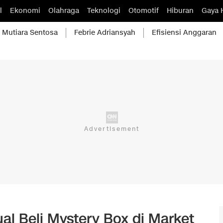
l
Ekonomi
Olahraga
Teknologi
Otomotif
Hiburan
Gaya 
Mutiara Sentosa
Febrie Adriansyah
Efisiensi Anggaran
al Beli Mystery Box di Market