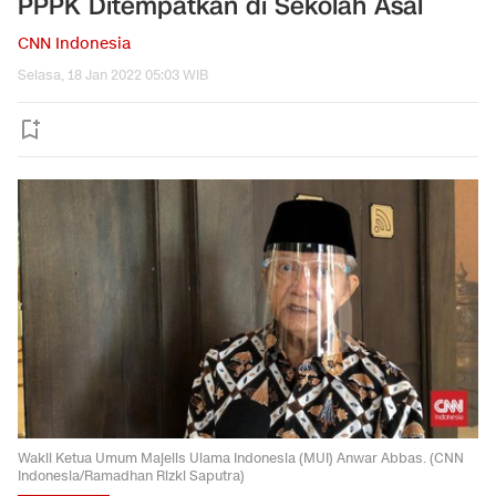
PPPK Ditempatkan di Sekolah Asal
CNN Indonesia
Selasa, 18 Jan 2022 05:03 WIB
Wakil Ketua Umum Majelis Ulama Indonesia (MUI) Anwar Abbas. (CNN
Indonesia/Ramadhan Rizki Saputra)