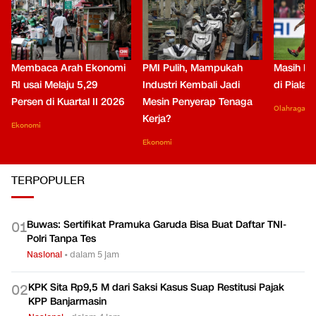
Membaca Arah Ekonomi
PMI Pulih, Mampukah
Masih Be
RI usai Melaju 5,29
Industri Kembali Jadi
di Piala
Persen di Kuartal II 2026
Mesin Penyerap Tenaga
Olahraga
Kerja?
Ekonomi
Ekonomi
TERPOPULER
Buwas: Sertifikat Pramuka Garuda Bisa Buat Daftar TNI-
0
1
Polri Tanpa Tes
Nasional
•
dalam 5 jam
KPK Sita Rp9,5 M dari Saksi Kasus Suap Restitusi Pajak
0
2
KPP Banjarmasin