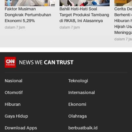
Faktor Musiman
Bahlil Hati-Hati Soal
Cerita D
Dongkrak Pertumbuhan
Target Produksi Tambang
Berhenti 
Ekonomi 5,29%
di RKAB, Ini Alasannya
Hiburan h
Hijrah Us
dalam 7 jam
dalam 7 jam
Meningg
dalam 7 j
Nasional
Teknologi
Otomotif
Internasional
Hiburan
Ekonomi
Gaya Hidup
Olahraga
Download Apps
berbuatbaik.id