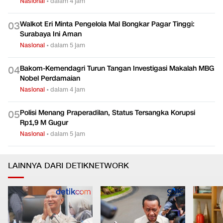
Nasional
•
dalam 4 jam
Walkot Eri Minta Pengelola Mal Bongkar Pagar Tinggi:
0
3
Surabaya Ini Aman
Nasional
•
dalam 5 jam
Bakom-Kemendagri Turun Tangan Investigasi Makalah MBG
0
4
Nobel Perdamaian
Nasional
•
dalam 4 jam
Polisi Menang Praperadilan, Status Tersangka Korupsi
0
5
Rp1,9 M Gugur
Nasional
•
dalam 5 jam
LAINNYA DARI DETIKNETWORK