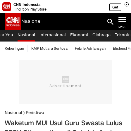
CNN Indonesia
Get
Find it on Play Store
Nasional
MENU
For You
Nasional
Internasional
Ekonomi
Olahraga
Teknolo
Kekeringan
KMP Mutiara Sentosa
Febrie Adriansyah
Efisiensi 
Nasional
Peristiwa
Waketum MUI Usul Guru Swasta Lulus