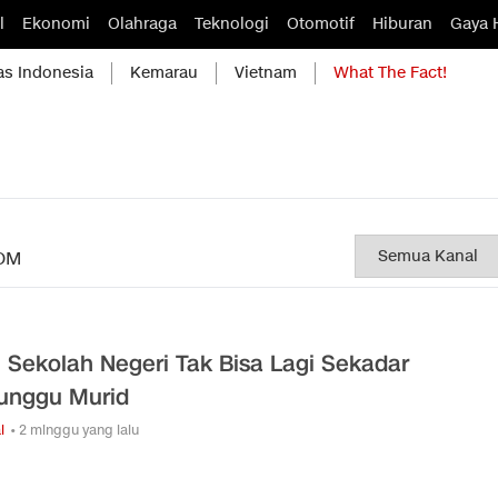
l
Ekonomi
Olahraga
Teknologi
Otomotif
Hiburan
Gaya 
as Indonesia
Kemarau
Vietnam
What The Fact!
OM
: Sekolah Negeri Tak Bisa Lagi Sekadar
unggu Murid
l
• 2 minggu yang lalu