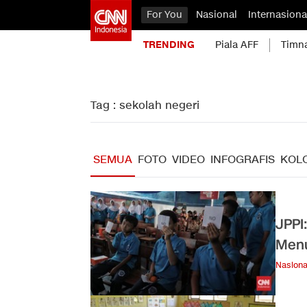
For You
Nasional
Internasiona
TRENDING
Piala AFF
Timn
Tag : sekolah negeri
SEMUA
FOTO
VIDEO
INFOGRAFIS
KOL
JPPI
Men
Nasiona