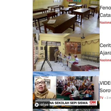
Feno
Cata
Nasiona
Ceri
Ajar
Nasiona
VIDE
Soro
TV
• 3 
07:14