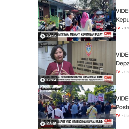
VIDE
Kepu
TV
• 3 
04:12
VIDE
Dep
TV
• 1 
03:34
VIDE
Post
TV
• 1 
02:45