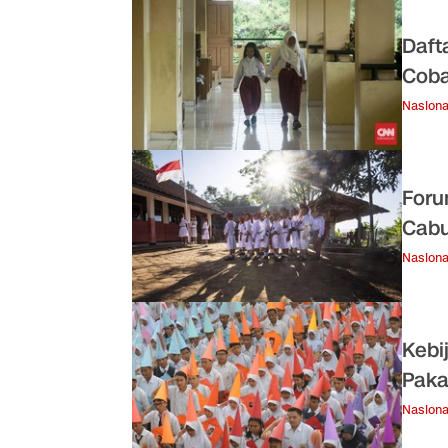
Daft
Coba
Nasiona
Foru
Cabu
Nasiona
Kebi
Paka
Nasiona