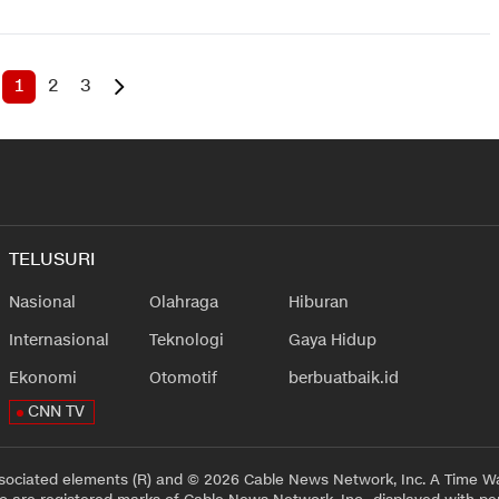
1
2
3
TELUSURI
Nasional
Olahraga
Hiburan
Internasional
Teknologi
Gaya Hidup
Ekonomi
Otomotif
berbuatbaik.id
CNN TV
sociated elements (R) and © 2026 Cable News Network, Inc. A Time Wa