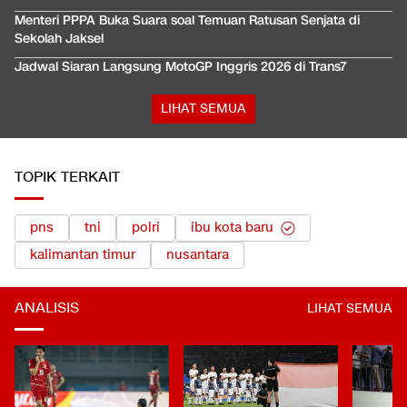
Menteri PPPA Buka Suara soal Temuan Ratusan Senjata di
Sekolah Jaksel
Jadwal Siaran Langsung MotoGP Inggris 2026 di Trans7
LIHAT SEMUA
TOPIK TERKAIT
pns
tni
polri
ibu kota baru
kalimantan timur
nusantara
ANALISIS
LIHAT SEMUA