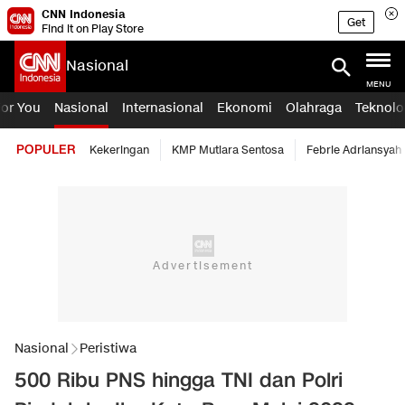
CNN Indonesia
Get
Find it on Play Store
Nasional
MENU
For You
Nasional
Internasional
Ekonomi
Olahraga
Teknolo
POPULER
Kekeringan
KMP Mutiara Sentosa
Febrie Adriansyah
Nasional
Peristiwa
500 Ribu PNS hingga TNI dan Polri