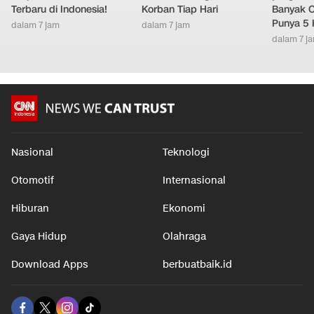
Terbaru di Indonesia!
Korban Tiap Hari
Banyak O
Punya 5 
dalam 7 jam
dalam 7 jam
dalam 7 j
Nasional
Teknologi
Otomotif
Internasional
Hiburan
Ekonomi
Gaya Hidup
Olahraga
Download Apps
berbuatbaik.id