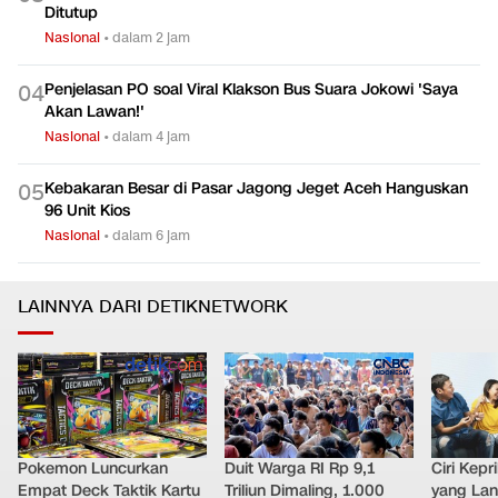
Ditutup
Nasional
•
dalam 2 jam
Penjelasan PO soal Viral Klakson Bus Suara Jokowi 'Saya
0
4
Akan Lawan!'
Nasional
•
dalam 4 jam
Kebakaran Besar di Pasar Jagong Jeget Aceh Hanguskan
0
5
96 Unit Kios
Nasional
•
dalam 6 jam
LAINNYA DARI DETIKNETWORK
Pokemon Luncurkan
Duit Warga RI Rp 9,1
Ciri Kep
Empat Deck Taktik Kartu
Triliun Dimaling, 1.000
yang Lan