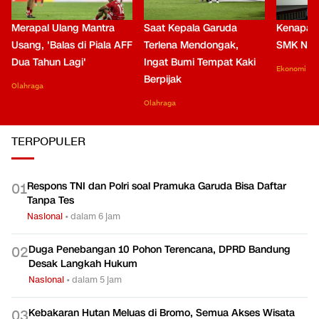
Merapal Ulang Mantra
Saat Kepala Garuda
Kenapa B
Usang, 'Balas di Piala AFF
Terlena Mendongak,
SMK Nga
Dua Tahun Lagi'
Ingat Bumi Tempat Kaki
Ekonomi
Berpijak
Olahraga
Olahraga
TERPOPULER
Respons TNI dan Polri soal Pramuka Garuda Bisa Daftar
0
1
Tanpa Tes
Nasional
•
dalam 6 jam
Duga Penebangan 10 Pohon Terencana, DPRD Bandung
0
2
Desak Langkah Hukum
Nasional
•
dalam 5 jam
Kebakaran Hutan Meluas di Bromo, Semua Akses Wisata
0
3