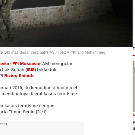
ke ISIS atas dasar ceramah HRS. (Foto: AP/Khalid Mohammed)
askar FPI
Makassar
AM menggelar
Irak-Suriah (
ISIS
) berkedok
PI
Rizieq Shihab
.
nuari 2015, itu kemudian dihadiri oleh
membuatnya dijerat kasus terorisme.
an kasus terorisme dengan
ta Timur, Senin (24/1).
P
MENT
S