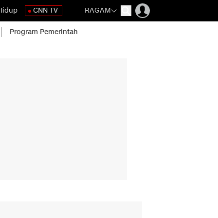
Hidup
CNN TV
RAGAM
Program Pemerintah