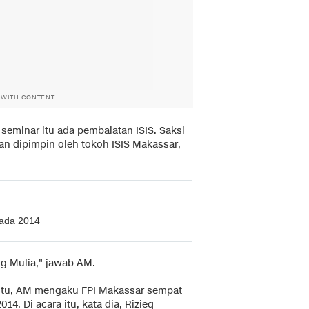
 WITH CONTENT
seminar itu ada pembaiatan ISIS. Saksi
n dipimpin oleh tokoh ISIS Makassar,
pada 2014
g Mulia," jawab AM.
 itu, AM mengaku FPI Makassar sempat
14. Di acara itu, kata dia, Rizieq