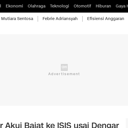
l
Ekonomi
Olahraga
Teknologi
Otomotif
Hiburan
Gaya 
Mutiara Sentosa
Febrie Adriansyah
Efisiensi Anggaran
 Akui Baiat ke ISIS usai Dengar