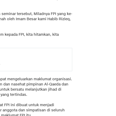
 seminar tersebut, Miladnya FPI yang ke-
ramah oleh Imam Besar kami Habib Rizieq,
im kepada FPI, kita hitamkan, kita
a
pat mengeluarkan maklumat organisasi.
an dan nasehat pimpinan Al-Qaeda dan
untuk bersatu melanjutkan jihad di
 yang tertindas.
t FPI ini dibuat untuk menjadi
r anggota dan simpatisan di seluruh
 maklumat FPI itu.