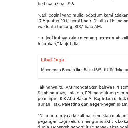
berbicara soal ISIS.
"Jadi begini yang mulia, sebelum kami adakan
17 Agustus 2014 kami hadir. Di situ di isi ce
waktu itu tentang ISIS," kata AM.
"Itu jadi intinya kalau memang pemerintah zal
hitamkan," lanjut dia.
Lihat Juga :
Munarman Bantah Ikut Baiat ISIS di UIN Jakart
Tak hanya itu, AM mengatakan bahwa FPI sem
Salah satunya, kata dia, FPI mendukung seru
pemimpin ISIS Abu Bakar Al-Baghdadi di Irak 
Suriah, Irak, Palestina dan negeri-negeri Islam
"Di penutupnya ada kalimat demikian makluma
pegangan bagi seluruh pengurus aktivis laska
dunia. Benarkah seperti itu?" tanya Jaksa soal