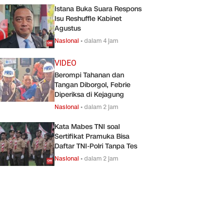
Istana Buka Suara Respons
Isu Reshuffle Kabinet
Agustus
Nasional
•
dalam 4 jam
VIDEO
Berompi Tahanan dan
Tangan Diborgol, Febrie
Diperiksa di Kejagung
Nasional
•
dalam 2 jam
Kata Mabes TNI soal
Sertifikat Pramuka Bisa
Daftar TNI-Polri Tanpa Tes
Nasional
•
dalam 2 jam