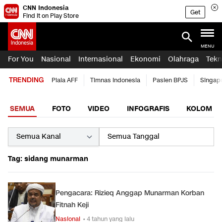
CNN Indonesia
Get
Find it on Play Store
MENU
For You
Nasional
Internasional
Ekonomi
Olahraga
Tekn
TRENDING
Piala AFF
Timnas Indonesia
Pasien BPJS
Singap
SEMUA
FOTO
VIDEO
INFOGRAFIS
KOLOM
Tag: sidang munarman
Pengacara: Rizieq Anggap Munarman Korban
Fitnah Keji
Nasional
• 4 tahun yang lalu