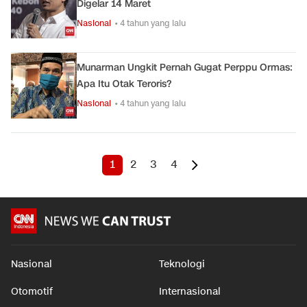
Digelar 14 Maret
Nasional
• 4 tahun yang lalu
Munarman Ungkit Pernah Gugat Perppu Ormas:
Apa Itu Otak Teroris?
Nasional
• 4 tahun yang lalu
1
2
3
4
Nasional
Teknologi
Otomotif
Internasional