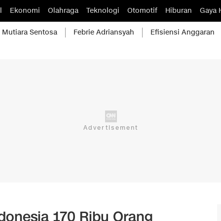
l
Ekonomi
Olahraga
Teknologi
Otomotif
Hiburan
Gaya 
Mutiara Sentosa
Febrie Adriansyah
Efisiensi Anggaran
ndonesia 170 Ribu Orang