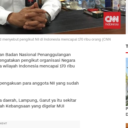
 menyebut pengikut NII di Indonesia mencapai 170 ribu orang (CNN
han Badan Nasional Penanggulangan
engatakan pengikut organisasi Negara
pa wilayah Indonesia mencapai 170 ribu
an pengakuan para anggota NII yang sudah
a daerah, Lampung, Garut ya itu sekitar
qah Kebangsaan yang digelar MUI
P
D
MENT