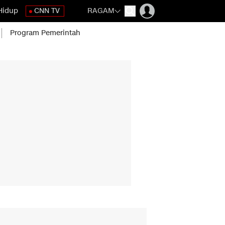
Hidup
CNN TV
RAGAM
Program Pemerintah