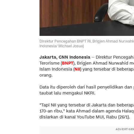
Direktur Pencegahan BNPT RI, Brigjen Ahmad Nurwahid
Indonesia/ Michael Josua)
Jakarta, CNN Indonesia
--
Direktur Pencega
Terorisme (
BNPT
), Brigjen Ahmad Nurwahid m
Islam Indonesia (
NII
) yang tersebar di bebera
orang.
Data itu diperoleh dari hasil penyelidikan d
taubat lalu mengakui NKRI.
"Tapi NII yang tersebar di Jakarta dan beberap
170-an ribu," kata Ahmad dalam agenda Hala
disiarkan di kanal YouTube MUI, Rabu (26/1).
ADVERTISE