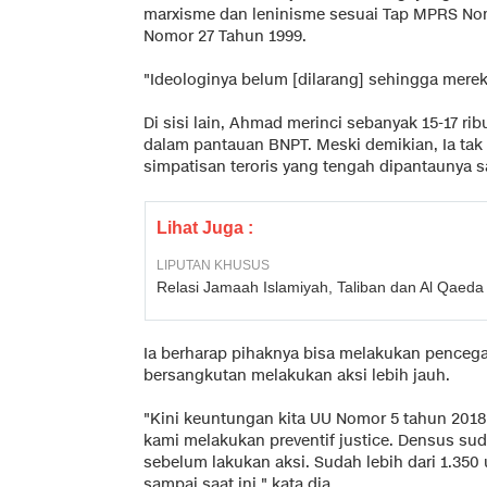
marxisme dan leninisme sesuai Tap MPRS No
Nomor 27 Tahun 1999.
"Ideologinya belum [dilarang] sehingga mereka
Di sisi lain, Ahmad merinci sebanyak 15-17 rib
dalam pantauan BNPT. Meski demikian, Ia tak
simpatisan teroris yang tengah dipantaunya sa
Lihat Juga :
LIPUTAN KHUSUS
Relasi Jamaah Islamiyah, Taliban dan Al Qaeda
Ia berharap pihaknya bisa melakukan pence
bersangkutan melakukan aksi lebih jauh.
"Kini keuntungan kita UU Nomor 5 tahun 201
kami melakukan preventif justice. Densus su
sebelum lakukan aksi. Sudah lebih dari 1.350 
sampai saat ini," kata dia.