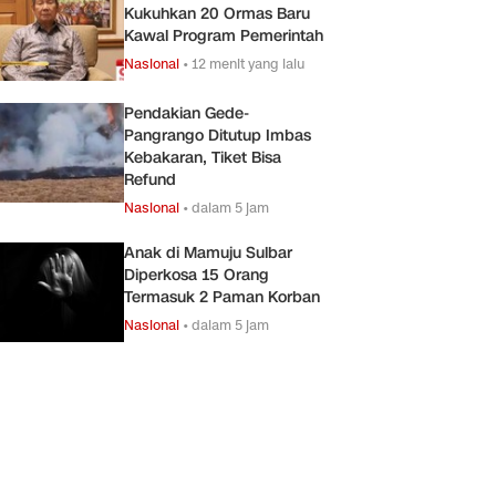
Kukuhkan 20 Ormas Baru
Kawal Program Pemerintah
Nasional
•
12 menit yang lalu
Pendakian Gede-
Pangrango Ditutup Imbas
Kebakaran, Tiket Bisa
Refund
Nasional
•
dalam 5 jam
Anak di Mamuju Sulbar
Diperkosa 15 Orang
Termasuk 2 Paman Korban
Nasional
•
dalam 5 jam