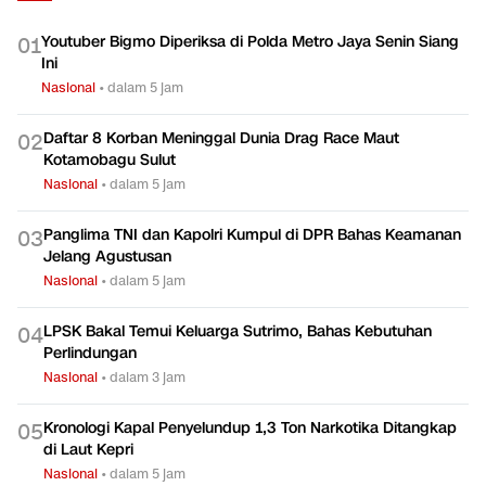
Youtuber Bigmo Diperiksa di Polda Metro Jaya Senin Siang
0
1
Ini
Nasional
•
dalam 5 jam
Daftar 8 Korban Meninggal Dunia Drag Race Maut
0
2
Kotamobagu Sulut
Nasional
•
dalam 5 jam
Panglima TNI dan Kapolri Kumpul di DPR Bahas Keamanan
0
3
Jelang Agustusan
Nasional
•
dalam 5 jam
LPSK Bakal Temui Keluarga Sutrimo, Bahas Kebutuhan
0
4
Perlindungan
Nasional
•
dalam 3 jam
Kronologi Kapal Penyelundup 1,3 Ton Narkotika Ditangkap
0
5
di Laut Kepri
Nasional
•
dalam 5 jam