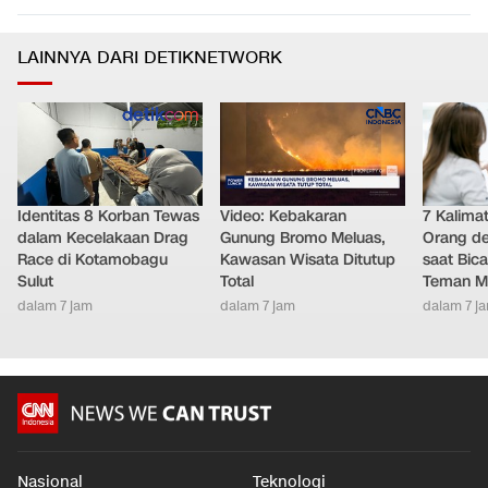
LAINNYA DARI DETIKNETWORK
Identitas 8 Korban Tewas
Video: Kebakaran
7 Kalimat
dalam Kecelakaan Drag
Gunung Bromo Meluas,
Orang de
Race di Kotamobagu
Kawasan Wisata Ditutup
saat Bic
Sulut
Total
Teman Me
dalam 7 jam
dalam 7 jam
dalam 7 j
Nasional
Teknologi