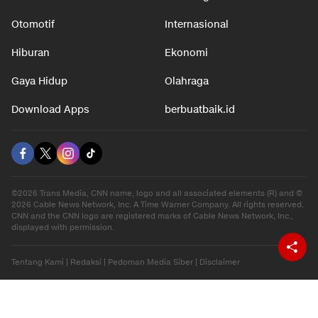
Otomotif
Internasional
Hiburan
Ekonomi
Gaya Hidup
Olahraga
Download Apps
berbuatbaik.id
©2026 Trans Media, CNN name, logo and all associated elements (R) and ©
2026 Cable News Network, Inc. A Time Warner Company. All rights reserved.
CNN and the CNN logo are registered marks of Cable News Network, Inc.,
displayed with permission.
Tentang Kami
|
Redaksi
|
Pedoman Media Siber
|
Disclaimer