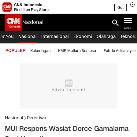
CNN Indonesia
Get
Find it on Play Store
Nasional
MENU
For You
Nasional
Internasional
Ekonomi
Olahraga
Teknolo
POPULER
Kekeringan
KMP Mutiara Sentosa
Febrie Adriansyah
Nasional
Peristiwa
MUI Respons Wasiat Dorce Gamalama