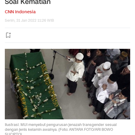
Soal Kematian
CNN Indonesia
Senin, 31 Jan 2022 11:26 WIB
Ilustrasi. MUI menyebut pengurusan jenazah transgender sesuai
dengan jenis kelamin awalnya. (Foto: ANTARA FOTO/ARI BOWO
SUCIPTO)