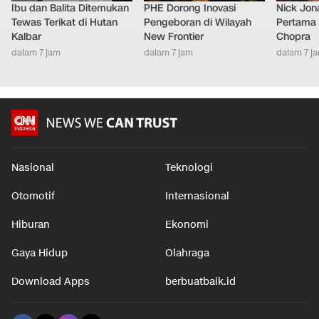
Ibu dan Balita Ditemukan
PHE Dorong Inovasi
Nick Jon
Tewas Terikat di Hutan
Pengeboran di Wilayah
Pertama 
Kalbar
New Frontier
Chopra
dalam 7 jam
dalam 7 jam
dalam 7 j
Nasional
Teknologi
Otomotif
Internasional
Hiburan
Ekonomi
Gaya Hidup
Olahraga
Download Apps
berbuatbaik.id