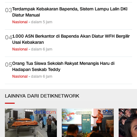
Terdampak Kebakaran Bapenda, Sistem Lampu Lalin DKI
0
3
Diatur Manual
Nasional
•
dalam 5 jam
1.000 ASN Berkantor di Bapenda Akan Diatur WFH Bergilir
0
4
Usai Kebakaran
Nasional
•
dalam 6 jam
Orang Tua Siswa Sekolah Rakyat Menangis Haru di
0
5
Hadapan Seskab Teddy
Nasional
•
dalam 6 jam
LAINNYA DARI DETIKNETWORK