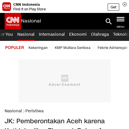
CNN Indonesia
Get
Find it on Play Store
Nasional
MENU
For You
Nasional
Internasional
Ekonomi
Olahraga
Teknolo
POPULER
Kekeringan
KMP Mutiara Sentosa
Febrie Adriansyah
Nasional
Peristiwa
JK: Pemberontakan Aceh karena