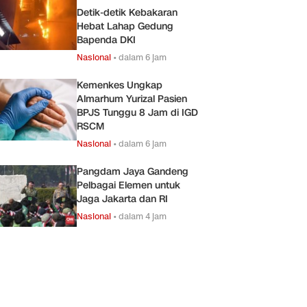
Detik-detik Kebakaran
Hebat Lahap Gedung
Bapenda DKI
Nasional
•
dalam 6 jam
Kemenkes Ungkap
Almarhum Yurizal Pasien
BPJS Tunggu 8 Jam di IGD
RSCM
Nasional
•
dalam 6 jam
Pangdam Jaya Gandeng
Pelbagai Elemen untuk
Jaga Jakarta dan RI
Nasional
•
dalam 4 jam