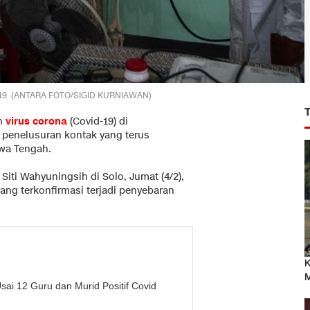
vid-19. (ANTARA FOTO/SIGID KURNIAWAN)
an
virus corona
(Covid-19) di
penelusuran kontak yang terus
awa Tengah.
iti Wahyuningsih di Solo, Jumat (4/2),
ang terkonfirmasi terjadi penyebaran
K
M
i 12 Guru dan Murid Positif Covid