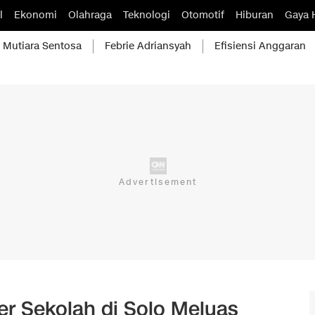
l
Ekonomi
Olahraga
Teknologi
Otomotif
Hiburan
Gaya 
Mutiara Sentosa
Febrie Adriansyah
Efisiensi Anggaran
er Sekolah di Solo Meluas