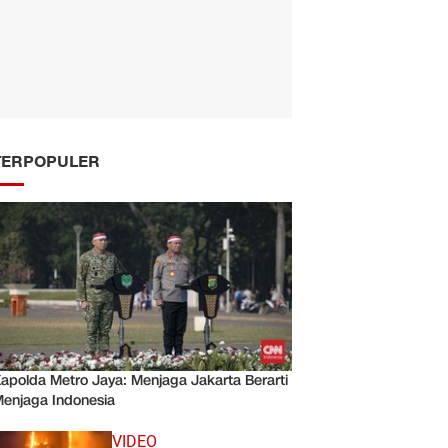
TERPOPULER
apolda Metro Jaya: Menjaga Jakarta Berarti
enjaga Indonesia
VIDEO