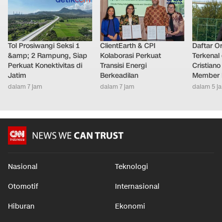
Tol Prosiwangi Seksi 1
ClientEarth & CPI
Daftar O
&amp; 2 Rampung, Siap
Kolaborasi Perkuat
Terkenal 
Perkuat Konektivitas di
Transisi Energi
Cristian
Jatim
Berkeadilan
Member 
dalam 7 jam
dalam 7 jam
dalam 5 j
Nasional
Teknologi
Otomotif
Internasional
Hiburan
Ekonomi