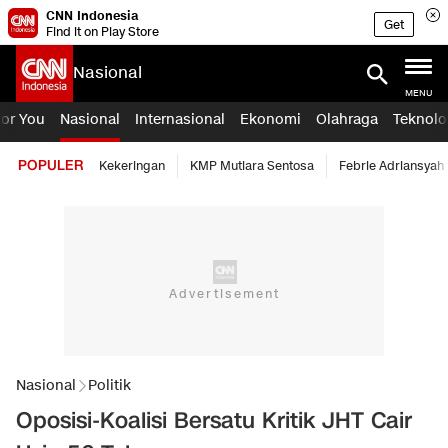
CNN Indonesia
Get
Find it on Play Store
Nasional
MENU
For You
Nasional
Internasional
Ekonomi
Olahraga
Teknolo
POPULER
Kekeringan
KMP Mutiara Sentosa
Febrie Adriansyah
Nasional
Politik
Oposisi-Koalisi Bersatu Kritik JHT Cair