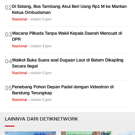
Di Sidang, Bos Tambang Akui Beri Uang Rp1 M ke Mantan
0
2
Ketua Ombudsman
Nasional
•
dalam 5 jam
Wacana Pilkada Tanpa Wakil Kepala Daerah Mencuat di
0
3
DPR
Nasional
•
dalam 4 jam
Walkot Buka Suara soal Dugaan Laut di Batam Dikapling
0
4
Secara Ilegal
Nasional
•
dalam 5 jam
Penebang Pohon Depan Padel dengan Videotron di
0
5
Bandung Terungkap
Nasional
•
dalam 5 jam
LAINNYA DARI DETIKNETWORK