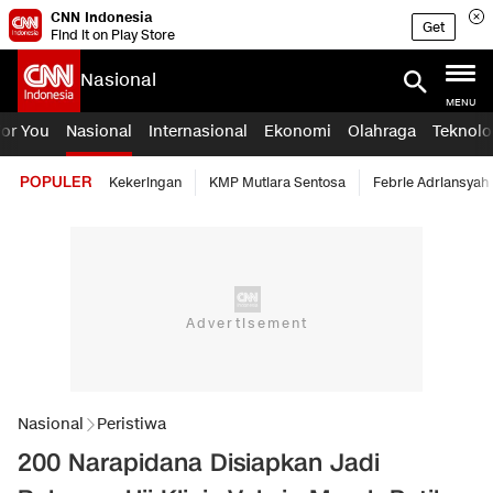
CNN Indonesia
Get
Find it on Play Store
Nasional
MENU
For You
Nasional
Internasional
Ekonomi
Olahraga
Teknolo
POPULER
Kekeringan
KMP Mutiara Sentosa
Febrie Adriansyah
Nasional
Peristiwa
200 Narapidana Disiapkan Jadi