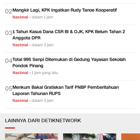
Mangkir Lagi, KPK Ingatkan Rudy Tanoe Kooperatif
0
2
Nasional
•
dalam 1 jam
1 Tahun Kasus Dana CSR BI & OJK, KPK Belum Tahan 2
0
3
Anggota DPR
Nasional
•
dalam 3 jam
Total 995 Senpi Ditemukan di Gedung Yayasan Sekolah
0
4
Pondok Pinang
Nasional
•
1 jam yang lalu
Menkum Bakal Gratiskan Tarif PNBP Pemberitahuan
0
5
Laporan Tahunan RUPS
Nasional
•
dalam 3 jam
LAINNYA DARI DETIKNETWORK