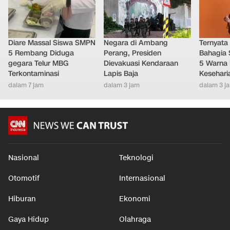
Diare Massal Siswa SMPN
Negara di Ambang
Ternyata
5 Rembang Diduga
Perang, Presiden
Bahagia 
gegara Telur MBG
Dievakuasi Kendaraan
5 Warna 
Terkontaminasi
Lapis Baja
Kesehari
dalam 7 jam
dalam 3 jam
dalam 3 j
Nasional
Teknologi
Otomotif
Internasional
Hiburan
Ekonomi
Gaya Hidup
Olahraga