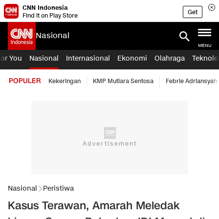
CNN Indonesia
Get
Find it on Play Store
Nasional
MENU
For You
Nasional
Internasional
Ekonomi
Olahraga
Teknolo
POPULER
Kekeringan
KMP Mutiara Sentosa
Febrie Adriansyah
Nasional
Peristiwa
Kasus Terawan, Amarah Meledak