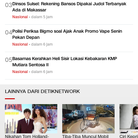
Dinsos Sulsel: Rekening Bansos Dipakai Judol Terbanyak
0
3
Ada di Makassar
Nasional
•
dalam 5 jam
Polisi Periksa Bigmo soal Ajak Anak Promo Vape Senin
0
4
Pekan Depan
Nasional
•
dalam 6 jam
Basarnas Kerahkan Heli Sisir Lokasi Kebakaran KMP
0
5
Mutiara Sentosa II
Nasional
•
dalam 6 jam
LAINNYA DARI DETIKNETWORK
Nikahan Tom Holland-
Tiba-Tiba Muncul Mobil
Ciri Kep