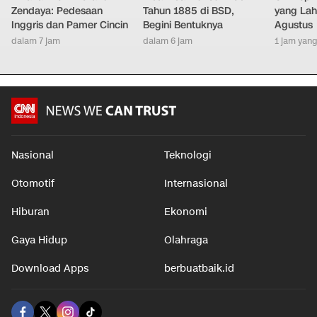
Zendaya: Pedesaan
Tahun 1885 di BSD,
yang Lahi
Inggris dan Pamer Cincin
Begini Bentuknya
Agustus
dalam 7 jam
dalam 6 jam
1 jam yang
Nasional
Teknologi
Otomotif
Internasional
Hiburan
Ekonomi
Gaya Hidup
Olahraga
Download Apps
berbuatbaik.id