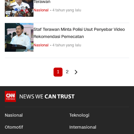
Terawan
Nasional
• 4 tahun yang lalu
Staf Terawan Minta Polisi Usut Penyebar Video
Rekomendasi Pemecatan
Nasional
• 4 tahun yang lalu
1
2
Nasional
Teknologi
Otomotif
Internasional