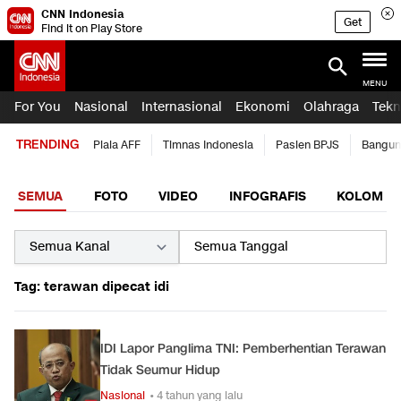
CNN Indonesia
Get
Find it on Play Store
MENU
For You
Nasional
Internasional
Ekonomi
Olahraga
Tekn
TRENDING
Piala AFF
Timnas Indonesia
Pasien BPJS
Bangun
SEMUA
FOTO
VIDEO
INFOGRAFIS
KOLOM
Tag: terawan dipecat idi
IDI Lapor Panglima TNI: Pemberhentian Terawan
Tidak Seumur Hidup
Nasional
• 4 tahun yang lalu